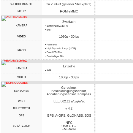
zu 256GB (geteilter Steckplatz)
SPEICHERKARTE
ROM eMMC
MEHR
HAUPTKAMERA
Zweifach
KAMERA
• 16MP, f/1.8 (wide), AF
• 8MP
1080p - 30fps
VIDEO
• Panorama
• High Dynamic Range (HDR)
MEHR
• Dual-LED-Blitz
• Zweifarbiger Blitz
FRONTKAMERA
Einzelne
KAMERA
• 8MP
1080p - 30fps
VIDEO
TECHNOLOGIEN
Gyroskop,
Beschleunigungssensor,
SENSOREN
Annäherungssensor, Kompass
IEEE 802.11 a/b/g/n/ac
WI-FI
v 4.2
BLUETOOTH
GPS, A-GPS, GLONASS, BDS
GPS
NFC
USB OTG
ZUSÄTZLICH
FM-Radio