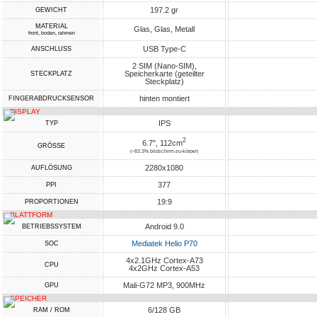
197.2 gr
GEWICHT
MATERIAL
Glas, Glas, Metall
front, boden, rahmen
USB Type-C
ANSCHLUSS
2 SIM (Nano-SIM),
Speicherkarte (geteilter
STECKPLATZ
Steckplatz)
hinten montiert
FINGERABDRUCKSENSOR
DISPLAY
IPS
TYP
2
6.7", 112cm
GRÖSSE
(~83.3% bildschirm-zu-körper)
2280x1080
AUFLÖSUNG
377
PPI
19:9
PROPORTIONEN
PLATTFORM
Android 9.0
BETRIEBSSYSTEM
Mediatek Helio P70
SOC
4x2.1GHz Cortex-A73
CPU
4x2GHz Cortex-A53
Mali-G72 MP3, 900MHz
GPU
SPEICHER
6/128 GB
RAM / ROM