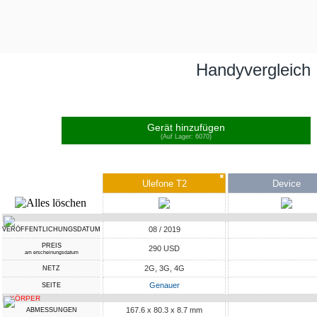
Handyvergleich
Gerät hinzufügen
(Auf Lager: 6070)
✖
Ulefone T2
Device
08 / 2019
VERÖFFENTLICHUNGSDATUM
PREIS
290 USD
am erscheinungsdatum
2G, 3G, 4G
NETZ
Genauer
SEITE
KÖRPER
167.6 x 80.3 x 8.7 mm
ABMESSUNGEN