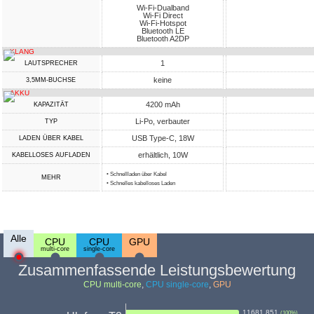
Wi-Fi-Dualband
Wi-Fi Direct
Wi-Fi-Hotspot
Bluetooth LE
Bluetooth A2DP
KLANG
1
LAUTSPRECHER
keine
3,5MM-BUCHSE
AKKU
4200 mAh
KAPAZITÄT
Li-Po, verbauter
TYP
USB Type-C, 18W
LADEN ÜBER KABEL
erhältlich, 10W
KABELLOSES AUFLADEN
• Schnellladen über Kabel
MEHR
• Schnelles kabelloses Laden
Alle
CPU
CPU
GPU
multi-core
single-core
Zusammenfassende Leistungsbewertung
CPU multi-core
,
CPU single-core
,
GPU
11681.851
(
100
%)