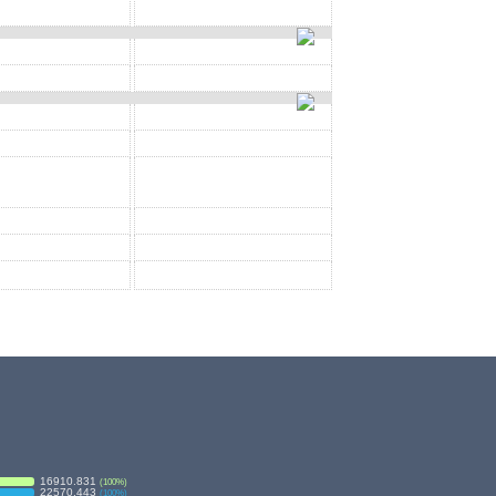
16910.831
(
100
%)
22570.443
(
100
%)