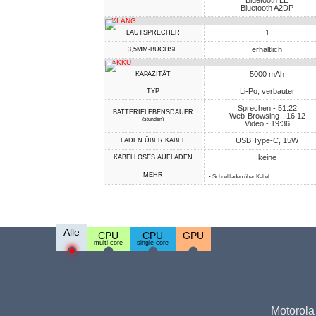
Bluetooth LE
Bluetooth A2DP
KLANG
1
LAUTSPRECHER
erhältlich
3,5MM-BUCHSE
AKKU
5000 mAh
KAPAZITÄT
Li-Po, verbauter
TYP
Sprechen - 51:22
BATTERIELEBENSDAUER
Web-Browsing - 16:12
(stunden)
Video - 19:36
USB Type-C, 15W
LADEN ÜBER KABEL
keine
KABELLOSES AUFLADEN
MEHR
• Schnellladen über Kabel
Alle
CPU
CPU
GPU
multi-core
single-core
Motorola