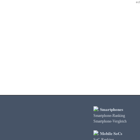
ec
3DMark Fire Strike Standard Physics
3DMark Fire Strike Standard Score
3DMark Ice Storm Extreme Graphics
3DMark Ice Storm Extreme Physics
3DMark Ice Storm Graphics
3DMark Ice Storm Physics
3DMark Ice Storm Unlimited Graphics
3DMark Ice Storm Unlimited Physics
3DMark Sling Shot Extreme Unlimited
3DMark Sling Shot Extreme Unlimited Graphics
3DMark Sling Shot Extreme Unlimited Physics
3DMark Sling Shot Unlimited
3DMark Sling Shot Unlimited Graphics
3DMark Sling Shot Unlimited Physics
3DMark Wild Life
3DMark Wild Life Extreme Unlimited
Smartphones
3DMark Wild Life Unlimited
Smartphone-Ranking
AI Score
Smartphone-Vergleich
AiTuTu 1.4
AndEBench Java
Mobile SoCs
AndEBench Native
SoC-Ranking