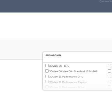
Qualcomm Sna
auswählen
3DMark 06 - CPU
3DMark 06 Mark 06 - Standard 1024x768
3DMark 11 Performance GPU
3DMark 11 Performance Physics
3DMark 11 Performance Score
3DMark Cloud Gate Graphics
3DMark Cloud Gate Physics
3DMark Cloud Gate Score
3DMark Fire Strike Standard Graphics