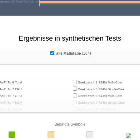
pdragon 730 | Adreno 618, 700MHz
Ergebnisse in synthetischen Tests
alle Maßstäbe
(164)
AnTuTu 6 Total
Geekbench 3 32-Bit Multi-Core
AnTuTu 7 CPU
Geekbench 3 32-Bit Single-Core
AnTuTu 7 GPU
Geekbench 3 64-Bit Multi-Core
AnTuTu 7 MEM
Geekbench 3 64-Bit Single-Core
AnTuTu 7 Total
Geekbench 4.0 Multi-Core
AnTuTu 7 UX
Geekbench 4.0 Single-Core
AnTuTu 8 CPU
Geekbench 4.4 Multi-Core
Bedingte Symbole
AnTuTu 8 GPU
Geekbench 4.4 Single-Core
AnTuTu 8 MEM
Geekbench 5 64-Bit Multi-Core