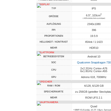
DISPLAY
IPS
TYP
2
6.5", 103cm
GRÖSSE
(~83% bildschirm-zu-körper)
2340x1080
AUFLÖSUNG
396
PPI
19.5:9
PROPORTIONEN
454nit / 1:1423
HELLIGKEIT / KONTRAST
HDR10
MEHR
PLATTFORM
Android 10
BETRIEBSSYSTEM
Qualcomm Snapdragon 730
SOC
2x2.2GHz Cortex-A76
CPU
6x1.8GHz Cortex-A55
Adreno 618, 700MHz
GPU
SPEICHER
4/128, 6/128 GB
RAM / ROM
zu 256GB (geteilter Steckplat
SPEICHERKARTE
ROM UFS 2.1
MEHR
HAUPTKAMERA
Quad
• 64MP, f/1.8 (wide), 1/1.72", 0.8µm, Samsu