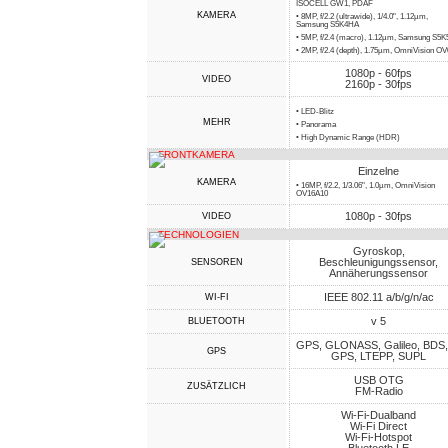
ISOCELL GW1, PDAF
KAMERA
• 8MP, f/2.2 (ultrawide), 1/4.0", 1.12µm,
Samsung S5K4HA
• 5MP, f/2.4 (macro), 1.12µm, Samsung S5
• 2MP, f/2.4 (depth), 1.75µm, OmniVision O
1080p - 60fps
VIDEO
2160p - 30fps
• LED-Blitz
MEHR
• Panorama
• High Dynamic Range (HDR)
FRONTKAMERA
Einzelne
KAMERA
• 16MP, f/2.2, 1/3.06", 1.0µm, OmniVision
OV16A10
1080p - 30fps
VIDEO
TECHNOLOGIEN
Gyroskop,
Beschleunigungssensor,
SENSOREN
Annäherungssensor
IEEE 802.11 a/b/g/n/ac
WI-FI
v 5
BLUETOOTH
GPS, GLONASS, Galileo, BDS,
GPS
GPS, LTEPP, SUPL
USB OTG
ZUSÄTZLICH
FM-Radio
Wi-Fi-Dualband
Wi-Fi Direct
Wi-Fi-Hotspot