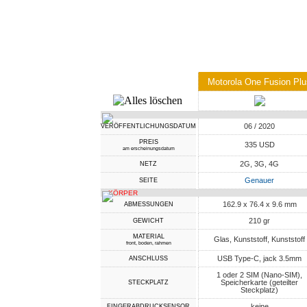
Motorola One Fusion Pl
06 / 2020
VERÖFFENTLICHUNGSDATUM
PREIS
335 USD
am erscheinungsdatum
2G, 3G, 4G
NETZ
Genauer
SEITE
KÖRPER
162.9 x 76.4 x 9.6 mm
ABMESSUNGEN
210 gr
GEWICHT
MATERIAL
Glas, Kunststoff, Kunststoff
front, boden, rahmen
USB Type-C, jack 3.5mm
ANSCHLUSS
1 oder 2 SIM (Nano-SIM),
Speicherkarte (geteilter
STECKPLATZ
Steckplatz)
keine
FINGERABDRUCKSENSOR