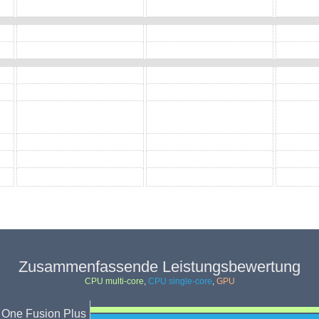
Zusammenfassende Leistungsbewertung
CPU multi-core
,
CPU single-core
,
GPU
 One Fusion Plus