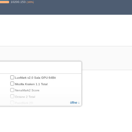
10200.153
(
100
%)
LuxMark v2.0 Sala GPU 64Bit
Mozilla Kraken 1.1 Total
NenaMark2 Score
Octane 2 Total
öffne ↓
PassMark 2D
PassMark 3D
PassMark Mobile 1
PassMark v.3 2D
PassMark v.3 3D