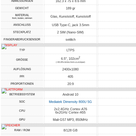
162.3 x 75 x 8.6 mm
ABMESSUNGEN
189 gr
GEWICHT
MATERIAL
Glas, Kunststoff, Kunststoff
front, boden, rahmen
USB Type-C, jack 3.5mm
ANSCHLUSS
2 SIM (Nano-SIM)
STECKPLATZ
seitlich
FINGERABDRUCKSENSOR
DISPLAY
LTPS
TYP
2
6.5", 102cm
GRÖSSE
(~83.8% bildschirm-zu-körper)
2400x1080
AUFLÖSUNG
405
PPI
20:9
PROPORTIONEN
PLATTFORM
Android 10
BETRIEBSSYSTEM
Mediatek Dimensity 800U 5G
SOC
2x2.4GHz Cortex-A76
CPU
6x2GHz Cortex-A55
Mali-G57 MP3, 850MHz
GPU
SPEICHER
8/128 GB
RAM / ROM