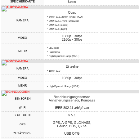
keine
SPEICHERKARTE
HAUPTKAMERA
Quad
• 64MP, f/1.8, 26mm (wide), PDAF
KAMERA
• 8MP, f/2.4, 17mm (ultrawide)
• 2MP, f/2.4 (macro)
• 2MP, f/2.4 (depth)
1080p - 30fps
VIDEO
2160p - 30fps
• LED-Blitz
MEHR
• Panorama
• High Dynamic Range (HDR)
FRONTKAMERA
Einzelne
KAMERA
• 16MP, f/2.0
1080p - 30fps
VIDEO
MEHR
• High Dynamic Range (HDR)
TECHNOLOGIEN
Beschleunigungssensor,
SENSOREN
Annäherungssensor, Kompass
IEEE 802.11 a/b/g/n/ac
WI-FI
v 5.1
BLUETOOTH
GPS, A-GPS, GLONASS,
GPS
Galileo, BDS, QZSS
USB OTG
ZUSÄTZLICH