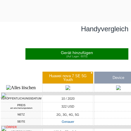
Handyvergleich
Gerät hinzufügen
(Auf Lager: 6070)
✖
Huawei nova 7 SE 5G
Device
Youth
10 / 2020
VERÖFFENTLICHUNGSDATUM
PREIS
322 USD
am erscheinungsdatum
2G, 3G, 4G, 5G
NETZ
Genauer
SEITE
KÖRPER