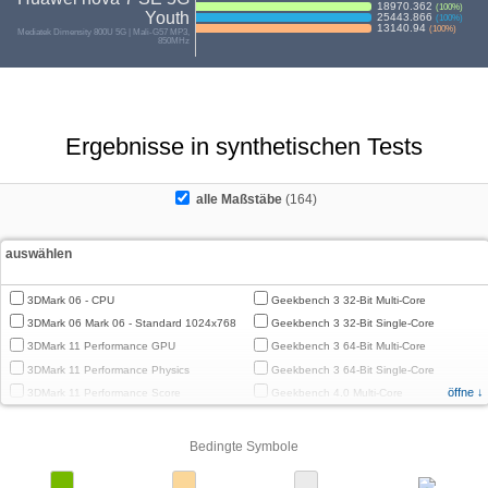
18970.362
(
100
%)
Youth
25443.866
(
100
%)
13140.94
(
100
%)
Mediatek Dimensity 800U 5G | Mali-G57 MP3,
850MHz
Ergebnisse in synthetischen Tests
alle Maßstäbe
(164)
auswählen
3DMark 06 - CPU
Geekbench 3 32-Bit Multi-Core
3DMark 06 Mark 06 - Standard 1024x768
Geekbench 3 32-Bit Single-Core
3DMark 11 Performance GPU
Geekbench 3 64-Bit Multi-Core
3DMark 11 Performance Physics
Geekbench 3 64-Bit Single-Core
öffne ↓
3DMark 11 Performance Score
Geekbench 4.0 Multi-Core
3DMark Cloud Gate Graphics
Geekbench 4.0 Single-Core
3DMark Cloud Gate Physics
Geekbench 4.4 Multi-Core
Bedingte Symbole
3DMark Cloud Gate Score
Geekbench 4.4 Single-Core
3DMark Fire Strike Standard Graphics
Geekbench 5 64-Bit Multi-Core