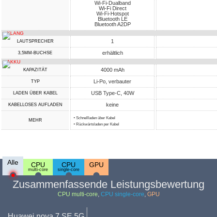
Wi-Fi-Dualband
Wi-Fi Direct
Wi-Fi-Hotspot
Bluetooth LE
Bluetooth A2DP
KLANG
1
LAUTSPRECHER
erhältlich
3,5MM-BUCHSE
AKKU
4000 mAh
KAPAZITÄT
Li-Po, verbauter
TYP
USB Type-C, 40W
LADEN ÜBER KABEL
keine
KABELLOSES AUFLADEN
• Schnellladen über Kabel
MEHR
• Rückwärtsladen per Kabel
Alle
CPU
CPU
GPU
multi-core
single-core
Zusammenfassende Leistungsbewertung
CPU multi-core
,
CPU single-core
,
GPU
Huawei nova 7 SE 5G