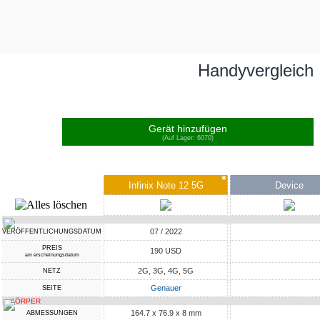
Handyvergleich
Gerät hinzufügen
(Auf Lager: 6070)
✖
Infinix Note 12 5G
Device
07 / 2022
VERÖFFENTLICHUNGSDATUM
PREIS
190 USD
am erscheinungsdatum
2G, 3G, 4G, 5G
NETZ
Genauer
SEITE
KÖRPER
164.7 x 76.9 x 8 mm
ABMESSUNGEN