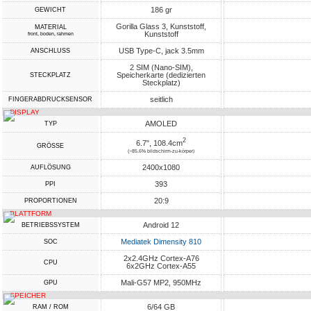
186 gr
GEWICHT
Gorilla Glass 3, Kunststoff,
MATERIAL
Kunststoff
front, boden, rahmen
USB Type-C, jack 3.5mm
ANSCHLUSS
2 SIM (Nano-SIM),
Speicherkarte (dedizierten
STECKPLATZ
Steckplatz)
seitlich
FINGERABDRUCKSENSOR
DISPLAY
AMOLED
TYP
2
6.7", 108.4cm
GRÖSSE
(~85.6% bildschirm-zu-körper)
2400x1080
AUFLÖSUNG
393
PPI
20:9
PROPORTIONEN
PLATTFORM
Android 12
BETRIEBSSYSTEM
Mediatek Dimensity 810
SOC
2x2.4GHz Cortex-A76
CPU
6x2GHz Cortex-A55
Mali-G57 MP2, 950MHz
GPU
SPEICHER
6/64 GB
RAM / ROM