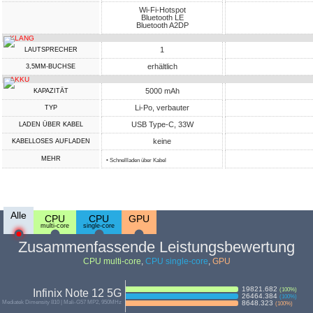
Wi-Fi-Hotspot
Bluetooth LE
Bluetooth A2DP
KLANG
1
LAUTSPRECHER
erhältlich
3,5MM-BUCHSE
AKKU
5000 mAh
KAPAZITÄT
Li-Po, verbauter
TYP
USB Type-C, 33W
LADEN ÜBER KABEL
keine
KABELLOSES AUFLADEN
MEHR
• Schnellladen über Kabel
Alle
CPU
CPU
GPU
multi-core
single-core
Zusammenfassende Leistungsbewertung
CPU multi-core
,
CPU single-core
,
GPU
19821.682
(
100
%)
Infinix Note 12 5G
26464.384
(
100
%)
Mediatek Dimensity 810 | Mali-G57 MP2, 950MHz
8648.323
(
100
%)