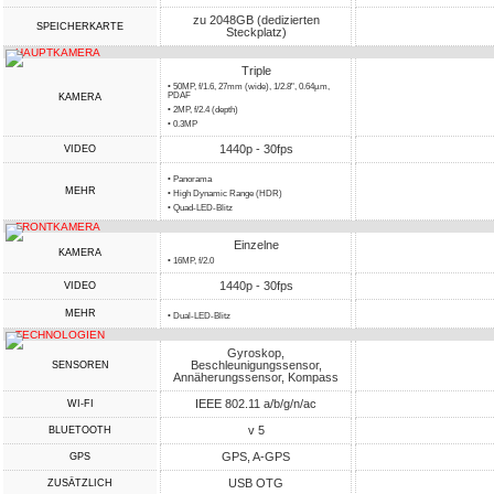
zu 2048GB (dedizierten
SPEICHERKARTE
Steckplatz)
HAUPTKAMERA
Triple
• 50MP, f/1.6, 27mm (wide), 1/2.8", 0.64µm,
PDAF
KAMERA
• 2MP, f/2.4 (depth)
• 0.3MP
1440p - 30fps
VIDEO
• Panorama
MEHR
• High Dynamic Range (HDR)
• Quad-LED-Blitz
FRONTKAMERA
Einzelne
KAMERA
• 16MP, f/2.0
1440p - 30fps
VIDEO
MEHR
• Dual-LED-Blitz
TECHNOLOGIEN
Gyroskop,
Beschleunigungssensor,
SENSOREN
Annäherungssensor, Kompass
IEEE 802.11 a/b/g/n/ac
WI-FI
v 5
BLUETOOTH
GPS, A-GPS
GPS
USB OTG
ZUSÄTZLICH