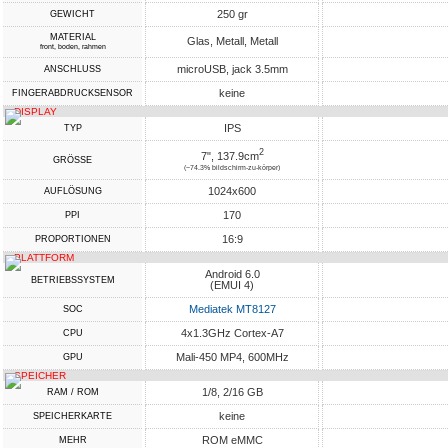
250 gr
GEWICHT
MATERIAL
Glas, Metall, Metall
front, boden, rahmen
microUSB, jack 3.5mm
ANSCHLUSS
keine
FINGERABDRUCKSENSOR
DISPLAY
IPS
TYP
2
7", 137.9cm
GRÖSSE
(~74.3% bildschirm-zu-körper)
1024x600
AUFLÖSUNG
170
PPI
16:9
PROPORTIONEN
PLATTFORM
Android 6.0
BETRIEBSSYSTEM
(EMUI 4)
Mediatek MT8127
SOC
4x1.3GHz Cortex-A7
CPU
Mali-450 MP4, 600MHz
GPU
SPEICHER
1/8, 2/16 GB
RAM / ROM
keine
SPEICHERKARTE
ROM eMMC
MEHR