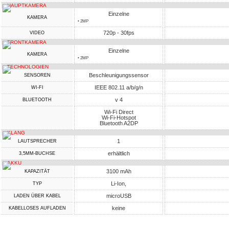
HAUPTKAMERA
Einzelne
KAMERA
• 2MP
720p - 30fps
VIDEO
FRONTKAMERA
Einzelne
KAMERA
• 2MP
TECHNOLOGIEN
Beschleunigungssensor
SENSOREN
IEEE 802.11 a/b/g/n
WI-FI
v 4
BLUETOOTH
Wi-Fi Direct
Wi-Fi-Hotspot
Bluetooth A2DP
KLANG
1
LAUTSPRECHER
erhältlich
3,5MM-BUCHSE
AKKU
3100 mAh
KAPAZITÄT
Li-Ion,
TYP
microUSB
LADEN ÜBER KABEL
keine
KABELLOSES AUFLADEN