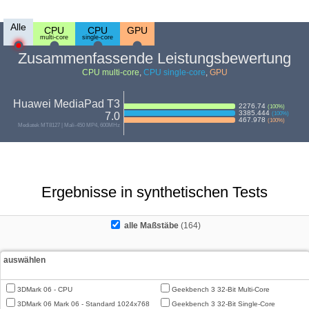
Alle
CPU
CPU
GPU
multi-core
single-core
Zusammenfassende Leistungsbewertung
CPU multi-core
,
CPU single-core
,
GPU
Huawei MediaPad T3
2276.74
(
100
%)
3385.444
7.0
(
100
%)
467.978
(
100
%)
Mediatek MT8127 | Mali-450 MP4, 600MHz
Ergebnisse in synthetischen Tests
alle Maßstäbe
(164)
auswählen
3DMark 06 - CPU
Geekbench 3 32-Bit Multi-Core
3DMark 06 Mark 06 - Standard 1024x768
Geekbench 3 32-Bit Single-Core