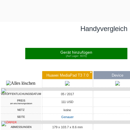
Handyvergleich
Gerät hinzufügen
(Auf Lager: 6070)
✖
Huawei MediaPad T3 7.0
Device
05 / 2017
VERÖFFENTLICHUNGSDATUM
PREIS
111 USD
am erscheinungsdatum
keine
NETZ
Genauer
SEITE
KÖRPER
179 x 103.7 x 8.6 mm
ABMESSUNGEN