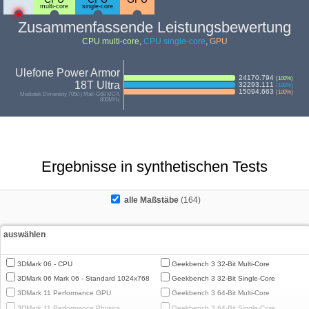
multi-core
single-core
Zusammenfassende Leistungsbewertung
CPU multi-core
,
CPU single-core
,
GPU
Ulefone Power Armor
24170.794
(
100
%)
18T Ultra
32293.111
(
100
%)
15094.663
(
100
%)
Mediatek Dimensity 7050 | Mali-G68 MC4,
800MHz
Ergebnisse in synthetischen Tests
alle Maßstäbe
(164)
auswählen
3DMark 06 - CPU
Geekbench 3 32-Bit Multi-Core
3DMark 06 Mark 06 - Standard 1024x768
Geekbench 3 32-Bit Single-Core
3DMark 11 Performance GPU
Geekbench 3 64-Bit Multi-Core
3DMark 11 Performance Physics
Geekbench 3 64-Bit Single-Core