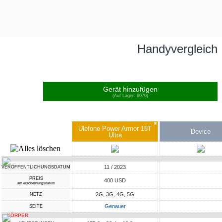
Handyvergleich
Gerät hinzufügen
(Auf Lager: 6070)
✖
Ulefone Power Armor 18T
Device
Ultra
11 / 2023
VERÖFFENTLICHUNGSDATUM
PREIS
400 USD
am erscheinungsdatum
2G, 3G, 4G, 5G
NETZ
Genauer
SEITE
KÖRPER