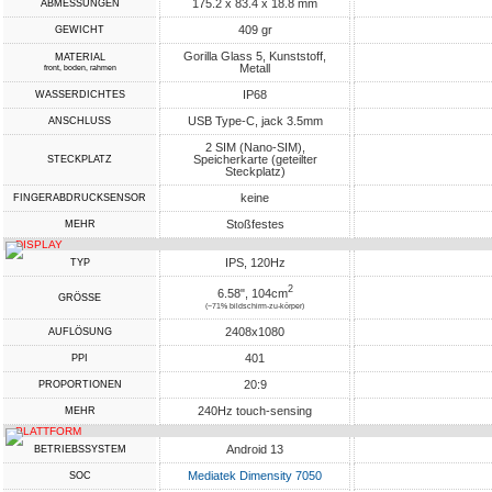
175.2 x 83.4 x 18.8 mm
ABMESSUNGEN
409 gr
GEWICHT
Gorilla Glass 5, Kunststoff,
MATERIAL
Metall
front, boden, rahmen
IP68
WASSERDICHTES
USB Type-C, jack 3.5mm
ANSCHLUSS
2 SIM (Nano-SIM),
Speicherkarte (geteilter
STECKPLATZ
Steckplatz)
keine
FINGERABDRUCKSENSOR
Stoßfestes
MEHR
DISPLAY
IPS, 120Hz
TYP
2
6.58", 104cm
GRÖSSE
(~71% bildschirm-zu-körper)
2408x1080
AUFLÖSUNG
401
PPI
20:9
PROPORTIONEN
240Hz touch-sensing
MEHR
PLATTFORM
Android 13
BETRIEBSSYSTEM
Mediatek Dimensity 7050
SOC