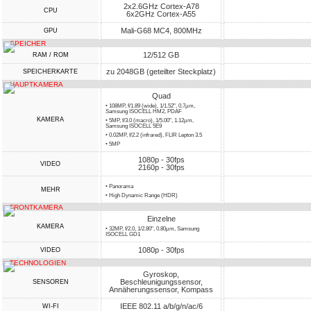
2x2.6GHz Cortex-A78
CPU
6x2GHz Cortex-A55
Mali-G68 MC4, 800MHz
GPU
SPEICHER
12/512 GB
RAM / ROM
zu 2048GB (geteilter Steckplatz)
SPEICHERKARTE
HAUPTKAMERA
Quad
• 108MP, f/1.89 (wide), 1/1.52", 0.7µm,
Samsung ISOCELL HM2, PDAF
KAMERA
• 5MP, f/3.0 (macro), 1/5.00", 1.12µm,
Samsung ISOCELL 5E9
• 0.02MP, f/2.2 (infrared), FLIR Lepton 3.5
• 5MP
1080p - 30fps
VIDEO
2160p - 30fps
• Panorama
MEHR
• High Dynamic Range (HDR)
FRONTKAMERA
Einzelne
KAMERA
• 32MP, f/2.0, 1/2.80", 0.80µm, Samsung
ISOCELL GD1
1080p - 30fps
VIDEO
TECHNOLOGIEN
Gyroskop,
Beschleunigungssensor,
SENSOREN
Annäherungssensor, Kompass
IEEE 802.11 a/b/g/n/ac/6
WI-FI