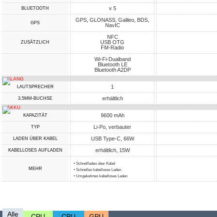
v 5
BLUETOOTH
GPS, GLONASS, Galileo, BDS,
GPS
NavIC
NFC
USB OTG
ZUSÄTZLICH
FM-Radio
Wi-Fi-Dualband
Bluetooth LE
Bluetooth A2DP
KLANG
1
LAUTSPRECHER
erhältlich
3,5MM-BUCHSE
AKKU
9600 mAh
KAPAZITÄT
Li-Po, verbauter
TYP
USB Type-C, 66W
LADEN ÜBER KABEL
erhältlich, 15W
KABELLOSES AUFLADEN
• Schnellladen über Kabel
MEHR
• Schnelles kabelloses Laden
• Umgekehrtes kabelloses Laden
Alle
CPU
CPU
GPU