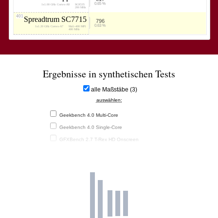
0.65 %
1x1.00 GHz Cortex-A8
SGX535
200 MHz
401
Spreadtrum SC7715
796
0.63 %
1x1.20 GHz Cortex-A7
Mali-400 MP1
400 MHz
Ergebnisse in synthetischen Tests
alle Maßstäbe (3)
auswählen:
Geekbench 4.0 Multi-Core
Geekbench 4.0 Single-Core
GFXBench 2.7 T-Rex HD Onscreen