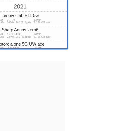
2021
Lenovo Tab P11 5G
USD
11" IPS
13MP
mAh
2000x1200 (212ppi)
8/256 GB max
Sharp Aquos zero6
USD
6.4" OLED
48MP
mAh
2340x1080 (403ppi)
8/128 GB max
otorola one 5G UW ace
USD
6.7" LTPS
48MP
mAh
2400x1080 (393ppi)
4/64 GB max
OnePlus Nord CE 5G
D
6.43" Fluid AMOLED
64MP
Ah
2400x1080 (410ppi)
12/256 GB max
amsung Galaxy F52 5G
USD
6.6" TFT
64MP
mAh
2408x1080 (400ppi)
8/128 GB max
ung Galaxy Tab S7 FE 5G
SD
12.4" TFT
8MP
mAh
2560x1600 (243ppi)
6/128 GB max
ng Galaxy Tab S7 FE Wi-Fi
SD
12.4" TFT
8MP
mAh
2560x1600 (243ppi)
6/128 GB max
Lenovo Pad Plus
USD
11" IPS
13MP
mAh
2000x1200 (212ppi)
6/128 GB max
Samsung Galaxy M42