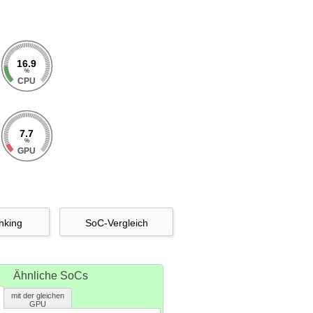
16.9
%
CPU
7.7
%
GPU
nking
SoC-Vergleich
Ähnliche SoCs
mit der gleichen
GPU