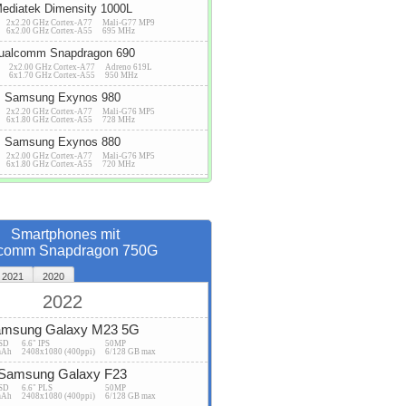
ediatek Dimensity 1000L
2x2.20 GHz Cortex-A77
Mali-G77 MP9
6x2.00 GHz Cortex-A55
695 MHz
ualcomm Snapdragon 690
2x2.00 GHz Cortex-A77
Adreno 619L
6x1.70 GHz Cortex-A55
950 MHz
Samsung Exynos 980
2x2.20 GHz Cortex-A77
Mali-G76 MP5
6x1.80 GHz Cortex-A55
728 MHz
Samsung Exynos 880
2x2.00 GHz Cortex-A77
Mali-G76 MP5
6x1.80 GHz Cortex-A55
720 MHz
Smartphones mit
comm Snapdragon 750G
2021
2020
2022
msung Galaxy M23 5G
USD
6.6" IPS
50MP
mAh
2408x1080 (400ppi)
6/128 GB max
Samsung Galaxy F23
USD
6.6" PLS
50MP
mAh
2408x1080 (400ppi)
6/128 GB max