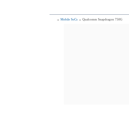
Qua
1x2.70 G
3x2.20 G
4x1.90 G
97
Mediate
→
Mobile SoCs
→ Qualcomm Snapdragon 750G
4x2.60 GHz 
4x2.00 GHz 
98
Mediate
4x2.50 GHz C
4x2.00 GHz C
99
Mediate
2x2.80 GHz Co
6x2.00 GHz Co
100
Qualcomm Sna
1x2.30 GHz
3x2.20 GHz
4x1.80 GHz
101
Mediate
4x2.50 GHz C
4x2.00 GHz C
102
Qualcomm 
1x2.70 GHz
3x2.20 GHz
4x1.90 GHz
103
Qualcomm Sna
1x2.40 GHz
3x2.36 GHz
4x1.80 GHz
104
HiSil