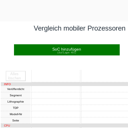
Vergleich mobiler Prozessoren
SoC hinzufügen
(Auf Lager: 401)
Alles
SoC
SoC
löschen
INFO
Veröffentlicht
Segment
Lithographie
TDP
Modell-Nr
Seite
CPU