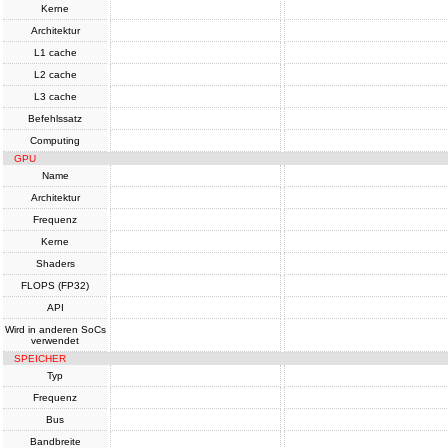
Kerne
Architektur
L1 cache
L2 cache
L3 cache
Befehlssatz
Computing
GPU
Name
Architektur
Frequenz
Kerne
Shaders
FLOPS (FP32)
API
Wird in anderen SoCs
verwendet
SPEICHER
Typ
Frequenz
Bus
Bandbreite