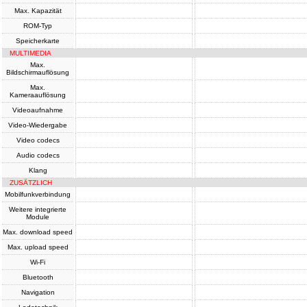
Max. Kapazität
ROM-Typ
Speicherkarte
MULTIMEDIA
Max.
Bildschirmauflösung
Max.
Kameraauflösung
Videoaufnahme
Video-Wiedergabe
Video codecs
Audio codecs
Klang
ZUSÄTZLICH
Mobilfunkverbindung
Weitere integrierte
Module
Max. download speed
Max. upload speed
Wi-Fi
Bluetooth
Navigation