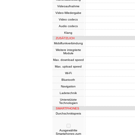
Videoaufnahme
Video-Wiedergabe
Video codecs
Audio codecs
Klang
ZUSÄTZLICH
Mobilfunkverbindung
Weitere integrierte
Module
Max. download speed
Max. upload speed
Wi-Fi
Bluetooth
Navigation
Ladetechnik
Unterstützte
Technologien
SMARTPHONES
Durchschnittspreis
Ausgewählte
Smartphones zum