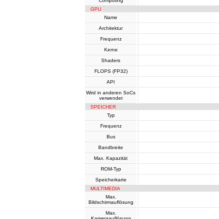
Computing
GPU
Name
Architektur
Frequenz
Kerne
Shaders
FLOPS (FP32)
API
Wird in anderen SoCs
verwendet
SPEICHER
Typ
Frequenz
Bus
Bandbreite
Max. Kapazität
ROM-Typ
Speicherkarte
MULTIMEDIA
Max.
Bildschirmauflösung
Max.
Kameraauflösung