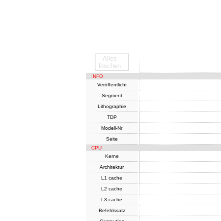
Alles
SoC
löschen
INFO
Veröffentlicht
Segment
Lithographie
TDP
Modell-Nr
Seite
CPU
Kerne
Architektur
L1 cache
L2 cache
L3 cache
Befehlssatz