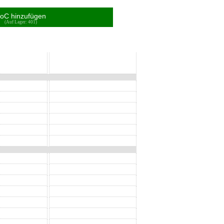
oC hinzufügen
(Auf Lager: 401)
SoC
SoC