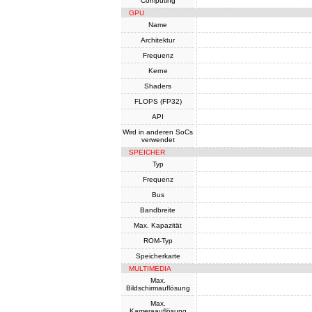
Computing
GPU
Name
Architektur
Frequenz
Kerne
Shaders
FLOPS (FP32)
API
Wird in anderen SoCs
verwendet
SPEICHER
Typ
Frequenz
Bus
Bandbreite
Max. Kapazität
ROM-Typ
Speicherkarte
MULTIMEDIA
Max.
Bildschirmauflösung
Max.
Kameraauflösung