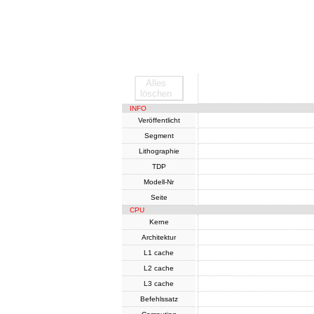
Alles
SoC
löschen
INFO
Veröffentlicht
Segment
Lithographie
TDP
Modell-Nr
Seite
CPU
Kerne
Architektur
L1 cache
L2 cache
L3 cache
Befehlssatz