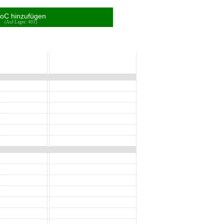
oC hinzufügen
(Auf Lager: 401)
SoC
SoC