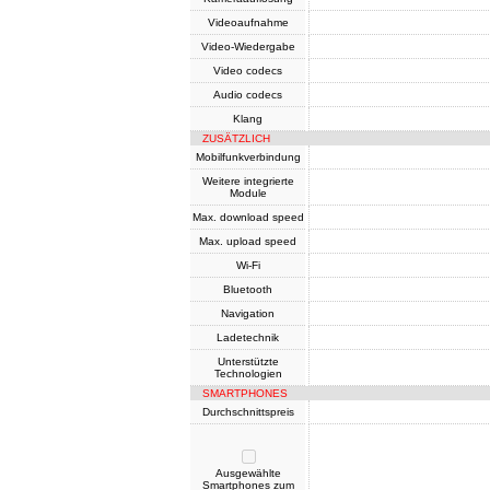
Videoaufnahme
Video-Wiedergabe
Video codecs
Audio codecs
Klang
ZUSÄTZLICH
Mobilfunkverbindung
Weitere integrierte
Module
Max. download speed
Max. upload speed
Wi-Fi
Bluetooth
Navigation
Ladetechnik
Unterstützte
Technologien
SMARTPHONES
Durchschnittspreis
Ausgewählte
Smartphones zum