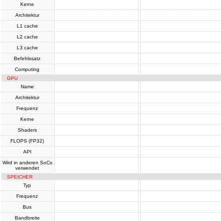
Kerne
Architektur
L1 cache
L2 cache
L3 cache
Befehlssatz
Computing
GPU
Name
Architektur
Frequenz
Kerne
Shaders
FLOPS (FP32)
API
Wird in anderen SoCs
verwendet
SPEICHER
Typ
Frequenz
Bus
Bandbreite