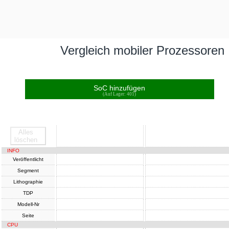
Vergleich mobiler Prozessoren
SoC hinzufügen
(Auf Lager: 401)
Alles
SoC
SoC
löschen
INFO
Veröffentlicht
Segment
Lithographie
TDP
Modell-Nr
Seite
CPU