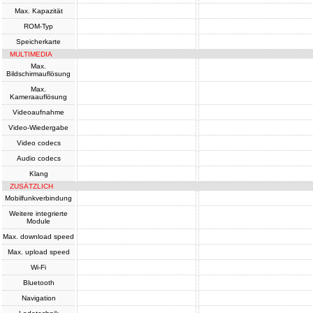
Max. Kapazität
ROM-Typ
Speicherkarte
MULTIMEDIA
Max.
Bildschirmauflösung
Max.
Kameraauflösung
Videoaufnahme
Video-Wiedergabe
Video codecs
Audio codecs
Klang
ZUSÄTZLICH
Mobilfunkverbindung
Weitere integrierte
Module
Max. download speed
Max. upload speed
Wi-Fi
Bluetooth
Navigation