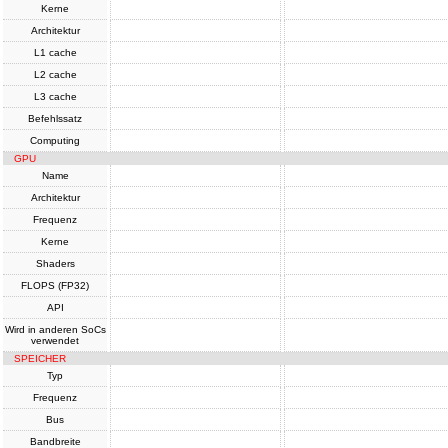
Kerne
Architektur
L1 cache
L2 cache
L3 cache
Befehlssatz
Computing
GPU
Name
Architektur
Frequenz
Kerne
Shaders
FLOPS (FP32)
API
Wird in anderen SoCs
verwendet
SPEICHER
Typ
Frequenz
Bus
Bandbreite