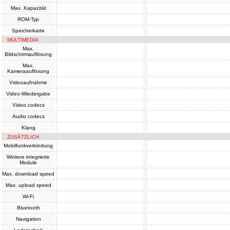
Max. Kapazität
ROM-Typ
Speicherkarte
MULTIMEDIA
Max.
Bildschirmauflösung
Max.
Kameraauflösung
Videoaufnahme
Video-Wiedergabe
Video codecs
Audio codecs
Klang
ZUSÄTZLICH
Mobilfunkverbindung
Weitere integrierte
Module
Max. download speed
Max. upload speed
Wi-Fi
Bluetooth
Navigation