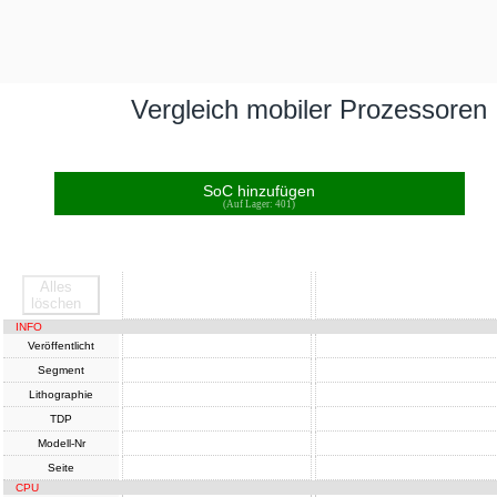
Vergleich mobiler Prozessoren
SoC hinzufügen
(Auf Lager: 401)
Alles
SoC
SoC
löschen
INFO
Veröffentlicht
Segment
Lithographie
TDP
Modell-Nr
Seite
CPU