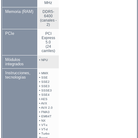
MHz
Memoria (RAM)
DDR5-
6400
(canales -
2)
PCIe
PCI
Express
5.0
(24
carriles)
Módulos
• NPU
integrados
Instrucciones,
• MMX
tecnologías
• SSE
• SSE2
• SSE3
• SSSE3
• SSE4
• AES
• AVX
• AVX 2.0
• FMA3
• EM64T
• NX
• VT-x
• VT-d
• Turbo
Boost