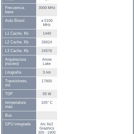
Frecuencia
3000 MHz
base
Auto Boost
a 5100
MHz
L1 Cache, Кb
1440
L2 Cache, Кb
26624
L3 Cache, Кb
24576
Arquitectura
Arrow
(núcleo)
Lake
Litografía
3 nm
Transistores,
17800
mil.
TDP
65 W
temperatura
105° C
máx.
Bus
GPU integrada
Arc Xe2
Graphics
300 - 1900