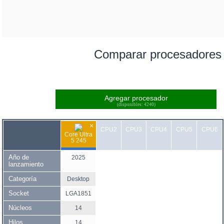
Comparar procesadores
Agregar procesador
(disponibles: 4240)
×
CPU2
CPU3
CPU4
CPU5
CPU6
Core Ultra
5 245
Año de
2025
lanzamiento
Categoría
Desktop
Socket
LGA1851
Núcleos
14
Hilos
14