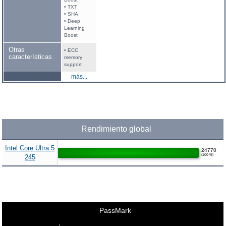
• TXT
• SHA
• Deep
Learning
Boost
Otras
• ECC
características
memory
support
más...
Rendimiento global
Intel Core Ultra 5
24770
(100 %)
245
PassMark