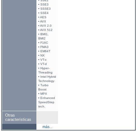
• SSE2
• SSE3
• SSSE3
• SSE4
• AES
• AVX
• AVX 2.0
• AVX 512
• BMI1,
BMI2
• F16C
• FMA3
• EM64T
• NX
• VT-x
• VT-d
• Hyper-
Threading
• Intel Hybrid
Technology
• Turbo
Boost
• MPX
• Enhanced
SpeedStep
tech.
Otras
características
más...