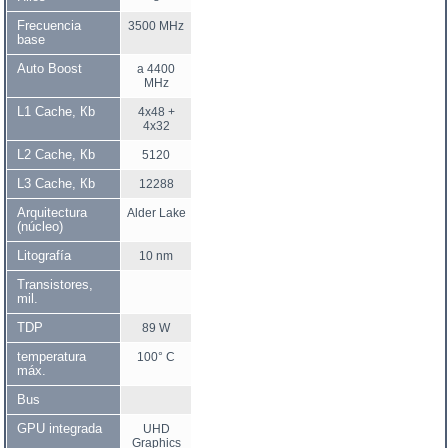
Frecuencia
3500 MHz
base
Auto Boost
a 4400
MHz
L1 Cache, Кb
4x48 +
4x32
L2 Cache, Кb
5120
L3 Cache, Кb
12288
Arquitectura
Alder Lake
(núcleo)
Litografía
10 nm
Transistores,
mil.
TDP
89 W
temperatura
100° C
máx.
Bus
GPU integrada
UHD
Graphics