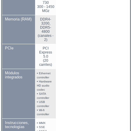
730
300 - 1450
MGz
Memoria (RAM)
DDR4-
3200,
DDR5-
4800
(canales -
2)
PCIe
PCI
Express
5.0
(20
carriles)
Módulos
• Ethernet
integrados
controller
• Hardware
HD audio
codec
• SATA
controller
• USB
controller
• Wi-fi
controller
Instrucciones,
• MMX
tecnologías
• SSE