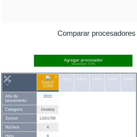
Comparar procesadores
Agregar procesador
(disponibles: 4240)
×
CPU2
CPU3
CPU4
CPU5
CPU6
Core i3-
12300
Año de
2022
lanzamiento
Categoría
Desktop
Socket
LGA1700
Núcleos
4
Hilos
8