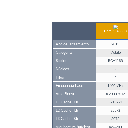
Core i5-4350U
Año de lanzamiento
2013
Categoría
Mobile
Socket
BGA1168
Núcleos
2
Hilos
4
Frecuencia base
1400 MHz
Auto Boost
a 2900 MHz
L1 Cache, Кb
32+32x2
L2 Cache, Кb
256x2
L3 Cache, Кb
3072
Arquitectura (núcleo)
Haswell-U