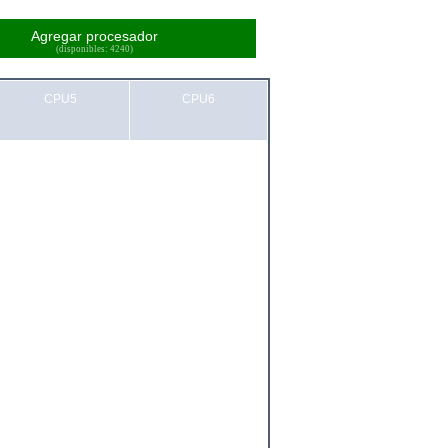
Agregar procesador
(disponibles: 4240)
CPU5
CPU6