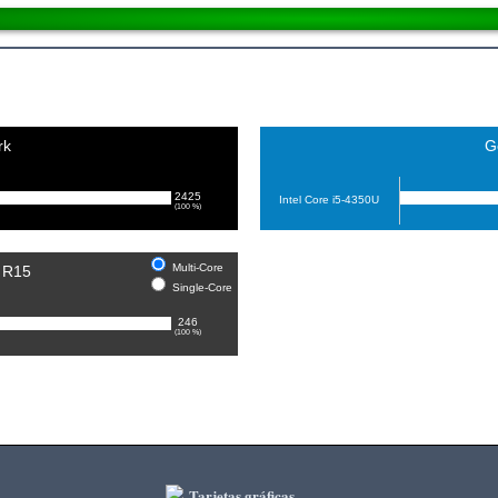
rk
G
2425
Intel Core i5-4350U
(100 %)
Multi-Core
 R15
Single-Core
246
(100 %)
Tarjetas gráficas