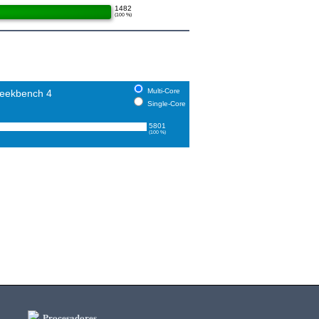
1482
(100 %)
Multi-Core
eekbench 4
Single-Core
5801
(100 %)
Procesadores