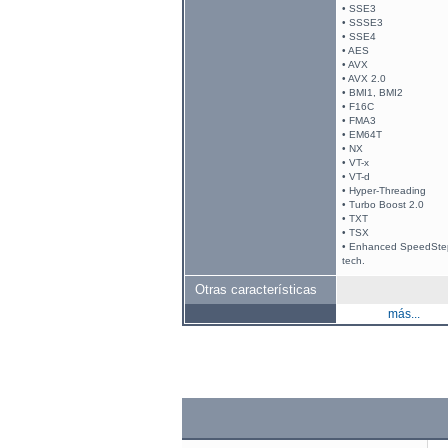
• SSE3
• SSSE3
• SSE4
• AES
• AVX
• AVX 2.0
• BMI1, BMI2
• F16C
• FMA3
• EM64T
• NX
• VT-x
• VT-d
• Hyper-Threading
• Turbo Boost 2.0
• TXT
• TSX
• Enhanced SpeedSte
tech.
Otras características
más...