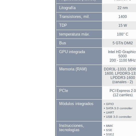
Litografía
22 nm
Transistores, mil.
1400
TDP
15 W
temperatura máx.
100° C
Bus
5 GT/s DMI2
GPU integrada
Intel HD Graphic
5000
200 - 1100 MHz
Memoria (RAM)
DDR3L-1333, DDR
1600, LPDDR3-13
LPDDR3-1600
(canales - 2)
PCIe
PCI Express 2.0
(12 carriles)
Módulos integrados
• GPIO
• SATA 3.0 controller
• UART
• USB 3.0 controller
Instrucciones,
• MMX
tecnologías
• SSE
• SSE2