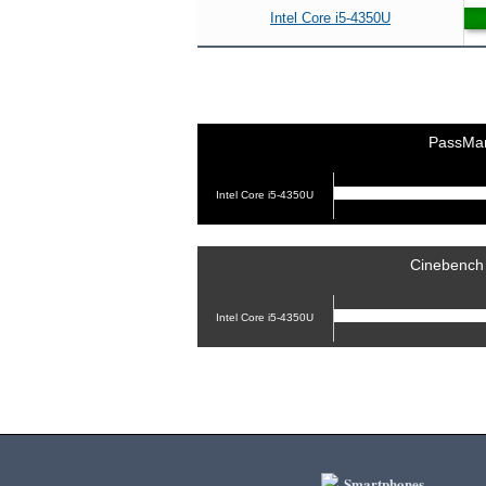
Intel Core i5-4350U
PassMa
Intel Core i5-4350U
Cinebench
Intel Core i5-4350U
Smartphones