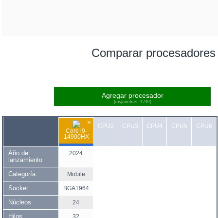
Comparar procesadores
Agregar procesador
(disponibles: 4240)
×
CPU2
CPU3
CPU4
CPU5
CPU6
Core i9-
14900HX
Año de
2024
lanzamiento
Categoría
Mobile
Socket
BGA1964
Núcleos
24
Hilos
32