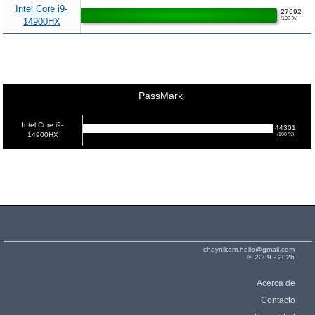
Intel Core i9-
27692
(100 %)
14900HX
PassMark
Intel Core i9-
44301
14900HX
(100 %)
chaynikam.hello@gmail.com
© 2009 - 2026
Acerca de
Contacto