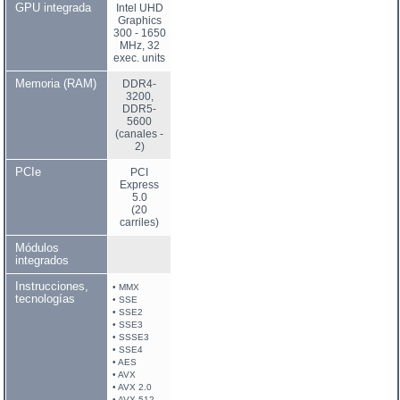
GPU integrada
Intel UHD
Graphics
300 - 1650
MHz, 32
exec. units
Memoria (RAM)
DDR4-
3200,
DDR5-
5600
(canales -
2)
PCIe
PCI
Express
5.0
(20
carriles)
Módulos
integrados
Instrucciones,
• MMX
tecnologías
• SSE
• SSE2
• SSE3
• SSSE3
• SSE4
• AES
• AVX
• AVX 2.0
• AVX 512