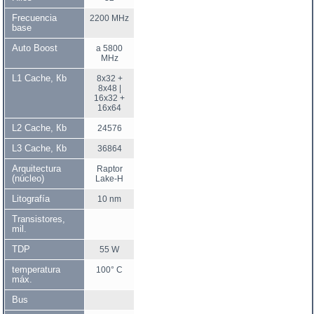
Frecuencia
2200 MHz
base
Auto Boost
a 5800
MHz
L1 Cache, Кb
8x32 +
8x48 |
16x32 +
16x64
L2 Cache, Кb
24576
L3 Cache, Кb
36864
Arquitectura
Raptor
(núcleo)
Lake-H
Litografía
10 nm
Transistores,
mil.
TDP
55 W
temperatura
100° C
máx.
Bus