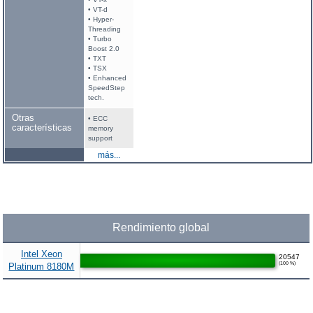
• VT-d
• Hyper-
Threading
• Turbo
Boost 2.0
• TXT
• TSX
• Enhanced
SpeedStep
tech.
Otras
• ECC
características
memory
support
más...
Rendimiento global
Intel Xeon
20547
(100 %)
Platinum 8180M