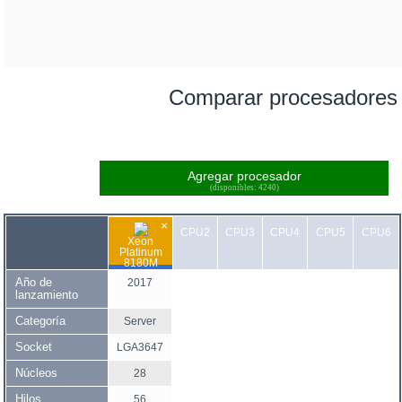
Comparar procesadores
Agregar procesador
(disponibles: 4240)
×
CPU2
CPU3
CPU4
CPU5
CPU6
Xeon
Platinum
8180M
Año de
2017
lanzamiento
Categoría
Server
Socket
LGA3647
Núcleos
28
Hilos
56