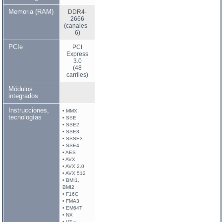
Memoria (RAM)
DDR4-
2666
(canales -
6)
PCIe
PCI
Express
3.0
(48
carriles)
Módulos
integrados
Instrucciones,
• MMX
tecnologías
• SSE
• SSE2
• SSE3
• SSSE3
• SSE4
• AES
• AVX
• AVX 2.0
• AVX 512
• BMI1,
BMI2
• F16C
• FMA3
• EM64T
• NX
• VT-x