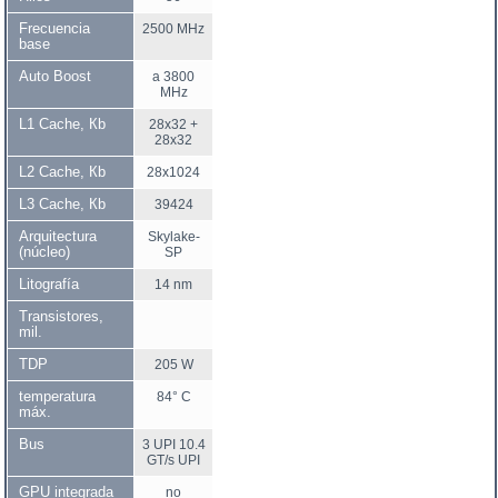
Frecuencia
2500 MHz
base
Auto Boost
a 3800
MHz
L1 Cache, Кb
28x32 +
28x32
L2 Cache, Кb
28x1024
L3 Cache, Кb
39424
Arquitectura
Skylake-
(núcleo)
SP
Litografía
14 nm
Transistores,
mil.
TDP
205 W
temperatura
84° C
máx.
Bus
3 UPI 10.4
GT/s UPI
GPU integrada
no