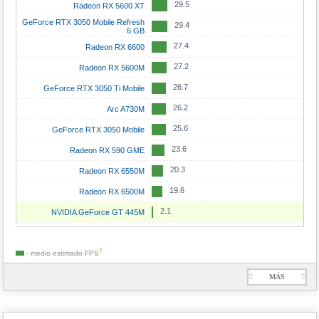
29.5
Radeon RX 5600 XT
18
GeForce RTX 4090 Mobile
18.8
GeForce RTX 5050
GeForce RTX 3050 Mobile Refresh
29.4
17.6
Radeon RX 7900 GRE
6 GB
18.2
Radeon RX 6800M
27.4
Radeon RX 6600
17.5
GeForce RTX 4070
17.6
Arc A750
27.2
Radeon RX 5600M
17.1
GeForce RTX 3090
17.3
GeForce RTX 4060 Mobile
26.7
GeForce RTX 3050 Ti Mobile
17
Radeon RX 7800 XT
17.3
GeForce RTX 3060 Ti
26.2
Arc A730M
16.5
Radeon RX 6800 XT
16.6
GeForce RTX 3060
25.6
GeForce RTX 3050 Mobile
16
GeForce RTX 4080 Mobile
16.6
Radeon RX 7600S
23.6
Radeon RX 590 GME
15.8
Radeon RX 7900M
16.4
GeForce RTX 5070 Mobile
20.3
Radeon RX 6550M
15.7
GeForce RTX 5070 Ti Mobile
16.3
Arc A580
19.6
Radeon RX 6500M
15.5
GeForce RTX 5060 Ti 16GB
16.2
GeForce RTX 3080 Mobile
2.1
NVIDIA GeForce GT 445M
15.2
Radeon RX 6900 XT
16.2
Radeon RX 6700M
14.6
GeForce RTX 3070 Ti
16.2
Radeon RX 6700S
?
- medio estimado
FPS
14.2
Radeon RX 7700 XT
16
Radeon RX 6650 XT
Ξ
MÁS
Ξ
14.2
Radeon RX 9060 XT 8 GB
15.9
Radeon RX 6600M
13.9
Radeon RX 6800
15.6
Arc A770
13.7