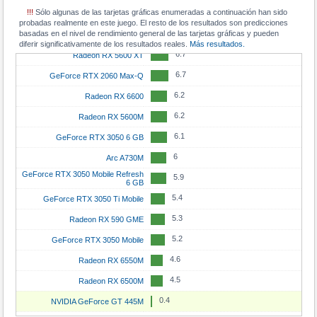
!!!
Sólo algunas de las tarjetas gráficas enumeradas a continuación han sido
7
Radeon RX 6650M
probadas realmente en este juego. El resto de los resultados son predicciones
basadas en el nivel de rendimiento general de las tarjetas gráficas y pueden
6.9
Radeon RX 7600M
diferir significativamente de los resultados reales.
Más resultados.
6.7
Radeon RX 5600 XT
6.7
GeForce RTX 2060 Max-Q
6.2
Radeon RX 6600
6.2
Radeon RX 5600M
6.1
GeForce RTX 3050 6 GB
6
Arc A730M
GeForce RTX 3050 Mobile Refresh
5.9
6 GB
5.4
GeForce RTX 3050 Ti Mobile
5.3
Radeon RX 590 GME
5.2
GeForce RTX 3050 Mobile
4.6
Radeon RX 6550M
4.5
Radeon RX 6500M
0.4
NVIDIA GeForce GT 445M