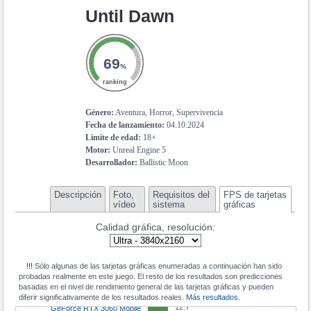
GeForce RTX 5060 Ti 8GB
15.5
Radeon RX 7600M XT
Until Dawn
13.7
GeForce RTX 3080 Ti Mobile
15.3
Radeon RX 7700S
13.6
GeForce RTX 3070
15.3
Radeon RX 6600 XT
69
13.4
GeForce RTX 5060
15.1
%
GeForce RTX 3060 8GB
13.2
GeForce RTX 4060 Ti 16 GB
ranking
15
GeForce RTX 3070 Mobile
13
GeForce RTX 4060 Ti 8 GB
15
GeForce RTX 2070 Super Max-Q
Género:
Aventura, Horror, Supervivencia
13
Arc B580
Fecha de lanzamiento:
04.10.2024
14.8
GeForce RTX 5060 Mobile
Limite de edad:
18+
12.6
GeForce RTX 3060 Ti GDDR6X
14.2
GeForce RTX 4050 Mobile
Motor:
Unreal Engine 5
12.3
Desarrollador:
Ballistic Moon
Radeon RX 6750 XT
13.9
Radeon RX 6650M
12.2
Radeon RX 9060 XT 16 GB
13.8
Arc A770M
Descripción
Foto,
Requisitos del
FPS de tarjetas
11.9
Radeon Pro W6800
vídeo
sistema
gráficas
13.7
Radeon RX 7600M
11.9
Radeon RX 6850M XT
Calidad gráfica, resolución:
13.4
GeForce RTX 2080 Super Max-Q
11.9
GeForce RTX 4070 Mobile
13.3
GeForce RTX 5050 Mobile
11.8
GeForce RTX 3070 Ti Mobile
!!!
Sólo algunas de las tarjetas gráficas enumeradas a continuación han sido
13.2
Radeon RX 5600 XT
probadas realmente en este juego. El resto de los resultados son predicciones
11.8
GeForce RTX 4060
basadas en el nivel de rendimiento general de las tarjetas gráficas y pueden
12.9
GeForce RTX 3050
diferir significativamente de los resultados reales.
Más resultados.
11.3
GeForce RTX 5050
12.7
GeForce RTX 3060 Mobile