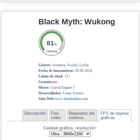
9
GeForce RTX 2070 Super Max-Q
8.9
GeForce RTX 5060 Mobile
8.6
Black Myth: Wukong
GeForce RTX 4050 Mobile
8.5
Arc A770M
8.4
Radeon RX 7600S
81
%
8.2
Radeon RX 6700M
ranking
8.2
Radeon RX 6700S
8.1
Género:
Aventura, Acción, Lucha
Radeon RX 6650 XT
Fecha de lanzamiento:
20.08.2024
8.1
GeForce RTX 2080 Super Max-Q
Limite de edad:
12+
Gratuito:
no
8.1
Radeon RX 6600M
Motor:
Unreal Engine 5
8
GeForce RTX 5050 Mobile
Desarrollador:
Game Science
Sitio Web:
www.heishenhua.com
7.8
Radeon RX 7600M XT
7.8
GeForce RTX 3050
Descripción
Foto,
Requisitos del
FPS de tarjetas
vídeo
sistema
gráficas
7.7
Radeon RX 7700S
Calidad gráfica, resolución:
7.7
Radeon RX 6600 XT
7.7
GeForce RTX 3060 Mobile