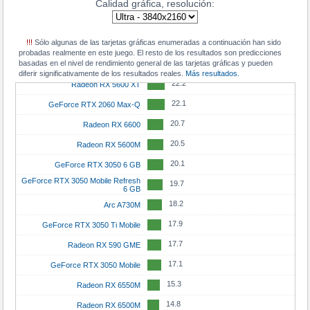
Calidad gráfica, resolución:
25.6
Radeon RX 6600 XT
74.6
Radeon RX 9070
35.2
GeForce RTX 4060
25.4
GeForce RTX 3060 Mobile
73.6
GeForce RTX 3080 12GB
35.1
Radeon Pro W6800
!!!
Sólo algunas de las tarjetas gráficas enumeradas a continuación han sido
23.3
Radeon RX 6650M
71.5
probadas realmente en este juego. El resto de los resultados son predicciones
Radeon RX 6950 XT
35
Radeon RX 6850M XT
basadas en el nivel de rendimiento general de las tarjetas gráficas y pueden
23
Radeon RX 7600M
71.5
diferir significativamente de los resultados reales.
GeForce RTX 3080
Más resultados.
33.7
GeForce RTX 5050
22.2
Radeon RX 5600 XT
71.2
Radeon RX 6900 XT Liquid Cooled
33.2
Radeon RX 7600 XT
22.1
GeForce RTX 2060 Max-Q
70.4
GeForce RTX 5080 Mobile
31.6
Radeon RX 7600
20.7
Radeon RX 6600
70
GeForce RTX 4090 Mobile
31.1
GeForce RTX 4060 Mobile
20.5
Radeon RX 5600M
68.3
GeForce RTX 4070
31.1
GeForce RTX 3060 Ti
20.1
GeForce RTX 3050 6 GB
66.7
GeForce RTX 3090
30
Arc A750
GeForce RTX 3050 Mobile Refresh
19.7
6 GB
66.3
Radeon RX 9070 GRE
29.9
GeForce RTX 3060
18.2
Arc A730M
64.9
Radeon RX 7900 GRE
29.5
GeForce RTX 5070 Mobile
17.9
GeForce RTX 3050 Ti Mobile
62.6
Radeon RX 7800 XT
29.2
GeForce RTX 3080 Mobile
17.7
Radeon RX 590 GME
62.3
GeForce RTX 4080 Mobile
28.4
Radeon RX 6700 XT
17.1
GeForce RTX 3050 Mobile
61.1
GeForce RTX 5070 Ti Mobile
28.3
Radeon RX 6800S
15.3
Radeon RX 6550M
60.8
Radeon RX 6800 XT
27.8
Arc A580
14.8
Radeon RX 6500M