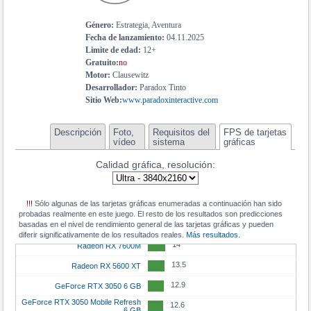
16.9
Arc A770M
30.1
GeForce RTX 4060 Ti 16 GB
16.6
Género:
Estrategia, Aventura
GeForce RTX 3050
29.8
GeForce RTX 4060 Ti 8 GB
Fecha de lanzamiento:
04.11.2025
16.5
Radeon RX 6700M
28.9
GeForce RTX 3060 Ti GDDR6X
Limite de edad:
12+
Gratuito:
no
16.5
Radeon RX 6700S
27.3
Arc B580
Motor:
Clausewitz
16.4
Radeon RX 6650 XT
27.1
Desarrollador:
Paradox Tinto
GeForce RTX 4070 Mobile
Sitio Web:
www.paradoxinteractive.com
16.3
Radeon RX 6600M
27
GeForce RTX 3070 Ti Mobile
16.3
GeForce RTX 3060 Mobile
27
GeForce RTX 4060
Descripción
Foto,
Requisitos del
FPS de tarjetas
vídeo
sistema
gráficas
15.8
Radeon RX 7600M XT
26.8
Radeon RX 6750 XT
Calidad gráfica, resolución:
15.6
Radeon RX 7700S
26.6
Radeon RX 9060 XT 16 GB
15.6
Radeon RX 6600 XT
26
Radeon Pro W6800
!!!
Sólo algunas de las tarjetas gráficas enumeradas a continuación han sido
14.2
GeForce RTX 2060 Max-Q
26
Radeon RX 6850M XT
probadas realmente en este juego. El resto de los resultados son predicciones
basadas en el nivel de rendimiento general de las tarjetas gráficas y pueden
14.2
Radeon RX 6650M
25.9
GeForce RTX 5050
diferir significativamente de los resultados reales.
Más resultados.
14
Radeon RX 7600M
24.6
Radeon RX 7600 XT
13.5
Radeon RX 5600 XT
23.9
GeForce RTX 4060 Mobile
12.9
GeForce RTX 3050 6 GB
23.9
GeForce RTX 3060 Ti
GeForce RTX 3050 Mobile Refresh
12.6
23.4
Radeon RX 7600
6 GB