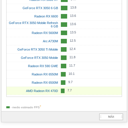
13.8
GeForce RTX 3050 6 GB
13.6
Radeon RX 6600
GeForce RTX 3050 Mobile Refresh
13.6
6 GB
13.5
Radeon RX 5600M
12.5
Arc A730M
12.4
GeForce RTX 3050 Ti Mobile
11.8
GeForce RTX 3050 Mobile
11.7
Radeon RX 590 GME
10.1
Radeon RX 6550M
9.7
Radeon RX 6500M
7.7
AMD Radeon RX 470D
?
- medio estimado
FPS
Ξ
MÁS
Ξ