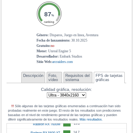
18.4
Radeon RX 7600S
18.3
GeForce RTX 5050 Mobile
87
%
17.9
Radeon RX 6700M
ranking
17.9
Radeon RX 6700S
Género:
Disparos, Juego en linea, Aventura
17.8
GeForce RTX 3050
Fecha de lanzamiento:
30.10.2025
Gratuito:
no
17.8
Arc A770M
Motor:
Unreal Engine 5
17.7
Radeon RX 6650 XT
Desarrollador:
Embark Studios
Sitio Web:
arcraiders.com
17.7
Radeon RX 6600M
17.5
GeForce RTX 3060 Mobile
Descripción
Foto,
Requisitos del
FPS de tarjetas
vídeo
sistema
gráficas
17.1
Radeon RX 7600M XT
Calidad gráfica, resolución:
16.9
Radeon RX 7700S
16.9
Radeon RX 6600 XT
!!!
Sólo algunas de las tarjetas gráficas enumeradas a continuación han sido
15.4
Radeon RX 6650M
probadas realmente en este juego. El resto de los resultados son predicciones
basadas en el nivel de rendimiento general de las tarjetas gráficas y pueden
15.3
GeForce RTX 2060 Max-Q
diferir significativamente de los resultados reales.
Más resultados.
15.2
Radeon RX 7600M
14.7
Radeon RX 5600 XT