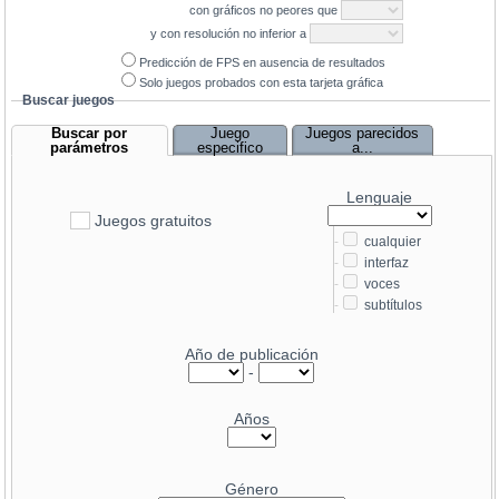
con gráficos no peores que
y con resolución no inferior a
Predicción de FPS en ausencia de resultados
Solo juegos probados con esta tarjeta gráfica
Buscar juegos
Buscar por
Juego
Juegos parecidos
parámetros
especifico
a...
Lenguaje
Juegos gratuitos
-
cualquier
-
interfaz
-
voces
-
subtítulos
Año de publicación
-
Años
Género
62.7
GeForce RTX 5090