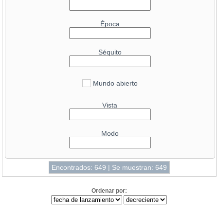
49.5
GeForce RTX 4090
Época
46.5
GeForce RTX 4090 D
42.8
GeForce RTX 5080
Séquito
39.8
Radeon RX 7900 XTX
39.2
GeForce RTX 5070 Ti
38
Mundo abierto
Radeon RX 9070 XT
37.7
GeForce RTX 4080 SUPER
Vista
36.9
GeForce RTX 4080
34.9
Radeon RX 7900 XT
Modo
34.5
GeForce RTX 3090 Ti
34.4
Radeon RX 9070
34.3
Encontrados: 649 | Se muestran: 649
GeForce RTX 4070 Ti SUPER
33.1
GeForce RTX 4070 Ti
Ordenar por:
33.1
GeForce RTX 5090 Mobile
33
Radeon RX 6950 XT