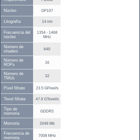
Núcleo
GP107
Litografía
14 nm
Frecuencia del
1354 - 1468
núcleo
MHz
Número de
640
shaders
Número de
16
ROPs
Número de
32
TMUs
Pixel fillrate
23.5 GPixel/s
Texel fillrate
47.0 GTexel/s
Tipo de
GDDR5
memoria
Memoria
2048 Mb
Frecuencia de
7008 MHz
memoria