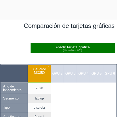
Comparación de tarjetas gráficas
Añadir tarjeta gráfica
(disponibles: 874)
×
GeForce
MX350
GPU 2
GPU 3
GPU 4
GPU 5
GPU 6
Año de
2020
lanzamiento
Segmento
laptop
Tipo
discreta
Arquitectura
Pascal