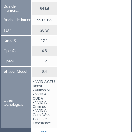
Bus de
64 bit
memoria
Ancho de banda
56.1 GB/s
TDP
20 W
DirectX
12.1
OpenGL
4.6
OpenCL
1.2
Shader Model
6.4
• NVIDIA GPU
Boost
• Vulkan API
• NVIDIA
CUDA
Otras
• NVIDIA
tecnologías
Optimus
• NVIDIA
GameWorks
• GeForce
Experience
más...