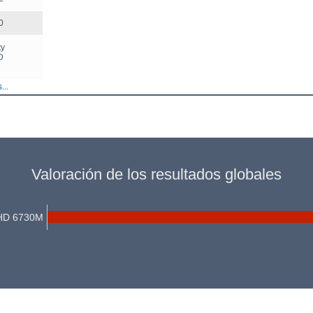
0
ty
D
...
Valoración de los resultados globales
HD 6730M