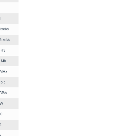
4
ixel/s
exel/s
DR3
 Mb
 MHz
bit
GB/s
 W
.0
4
2