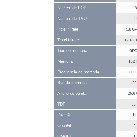
Número de ROPs
8
Número de TMUs
2
Pixel fillrate
5.8 GP
Texel fillrate
17.4 GT
Tipo de memoria
GD
Memoria
1024
Frecuencia de memoria
1600
Bus de memoria
128 
Ancho de banda
25.6 
TDP
35
DirectX
11
OpenGL
4.
OpenCL
1.