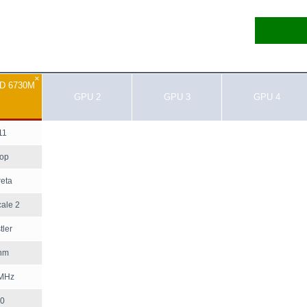
×
HD 6730M
GPU 2
GPU 3
GPU 4
11
top
reta
ale 2
tler
nm
MHz
0