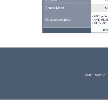
Shader Model
5.
• ATI Eyefini
Otras tecnologías
• AMD HD3
• HD Audio
más
AMD Radeon 