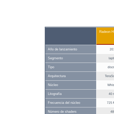
Radeon 
Año de lanzamiento
20
Segmento
lap
Tipo
disc
Arquitectura
TeraSc
Núcleo
Whis
Litografía
40 
Frecuencia del núcleo
725 
Número de shaders
48