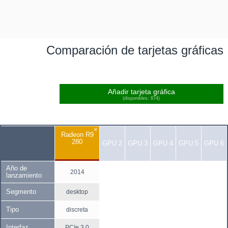
Comparación de tarjetas gráficas
Añadir tarjeta gráfica
(disponibles: 874)
×
Radeon R9
280
GPU 2
GPU 3
GPU 4
GPU 5
GPU 6
Año de
2014
lanzamiento
Segmento
desktop
Tipo
discreta
Interfaz
PCIe 3.0