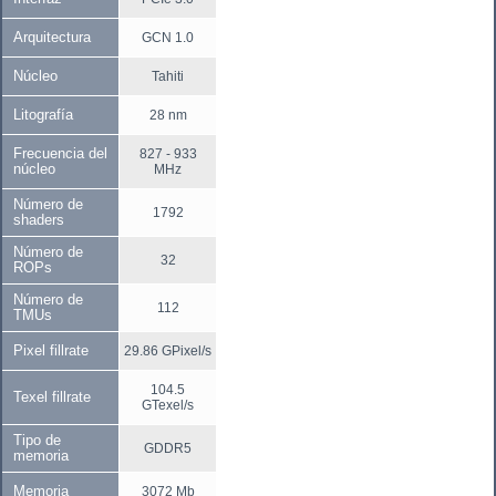
Arquitectura
GCN 1.0
Núcleo
Tahiti
Litografía
28 nm
Frecuencia del
827 - 933
núcleo
MHz
Número de
1792
shaders
Número de
32
ROPs
Número de
112
TMUs
Pixel fillrate
29.86 GPixel/s
104.5
Texel fillrate
GTexel/s
Tipo de
GDDR5
memoria
Memoria
3072 Mb