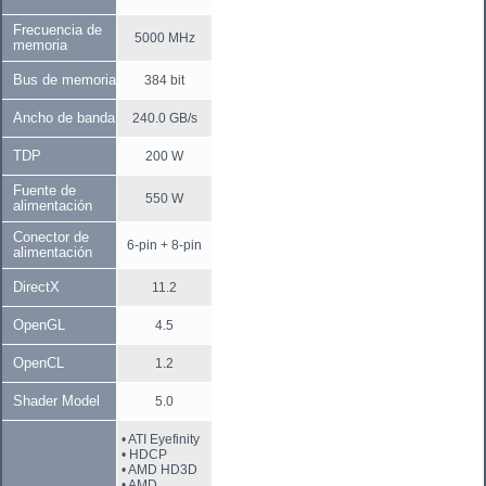
Frecuencia de
5000 MHz
memoria
Bus de memoria
384 bit
Ancho de banda
240.0 GB/s
TDP
200 W
Fuente de
550 W
alimentación
Conector de
6-pin + 8-pin
alimentación
DirectX
11.2
OpenGL
4.5
OpenCL
1.2
Shader Model
5.0
• ATI Eyefinity
• HDCP
• AMD HD3D
• AMD