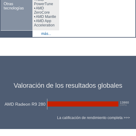
Otras
PowerTune
tecnologías
• AMD
ZeroCore
• AMD Mantle
• AMD App
Acceleration
más...
Valoración de los resultados globales
13860
AMD Radeon R9 280
(
100
%)
La calificación de rendimiento completa >>>