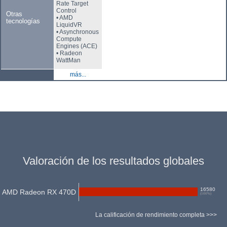
Rate Target
Control
Otras
• AMD
tecnologías
LiquidVR
• Asynchronous
Compute
Engines (ACE)
• Radeon
WattMan
más...
Valoración de los resultados globales
16580
AMD Radeon RX 470D
(
100
%)
La calificación de rendimiento completa >>>