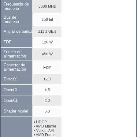
Frecuencia de
6600 MHz
memoria
Bus de
256 bit
memoria
Ancho de banda
211.2 GB/s
TDP
120 W
Fuente de
450 W
alimentación
Conector de
6-pin
alimentación
DirectX
12.0
OpenGL
4.5
OpenCL
2.0
Shader Model
5.0
• HDCP
• AMD Mantle
• Vulkan API
• AMD Frame