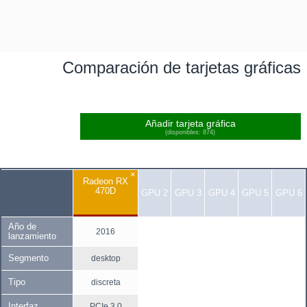
Comparación de tarjetas gráficas
Añadir tarjeta gráfica
(disponibles: 874)
×
Radeon RX
470D
GPU 2
GPU 3
GPU 4
GPU 5
GPU 6
Año de
2016
lanzamiento
Segmento
desktop
Tipo
discreta
Interfaz
PCIe 3.0