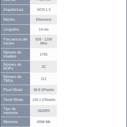
Arquitectura
GCN 1.3
Núcleo
Ellesmere
Litografía
14 nm
Frecuencia del
926 - 1206
núcleo
MHz
Número de
1792
shaders
Número de
32
ROPs
Número de
112
TMUs
Pixel fillrate
38.6 GPixel/s
Texel fillrate
135.1 GTexel/s
Tipo de
GDDR5
memoria
Memoria
4096 Mb