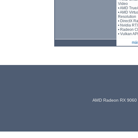
Video
• AMD True
• AMD Virtu
Resolution
• DirectX R
• Nvidia RT
• Radeon Ch
• Vulkan AP
más
AMD Radeon RX 9060 