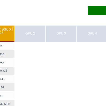
×
 9060 XT
 GB
GPU 2
GPU 3
GPU 4
25
top
reta
.0 x16
 4.0
 44
nm
130 MHz