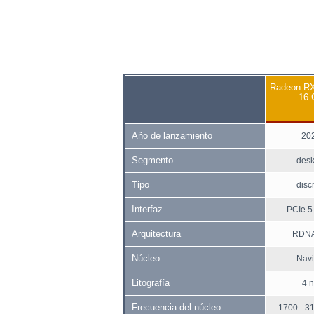
Radeon RX
16
Año de lanzamiento
20
Segmento
desk
Tipo
disc
Interfaz
PCIe 5
Arquitectura
RDNA
Núcleo
Navi
Litografía
4 
Frecuencia del núcleo
1700 - 3