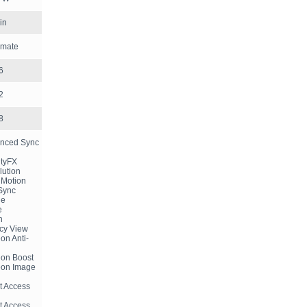
in
imate
6
2
8
nced Sync
ityFX
lution
 Motion
Sync
le
e
n
acy View
on Anti-
on Boost
eon Image
t Access
t Access