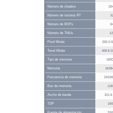
Número de shaders
20
Número de núcleos RT
3
Número de ROPs
6
Número de TMUs
12
Pixel fillrate
200.3 G
Texel fillrate
400.6 G
Tipo de memoria
GD
Memoria
1638
Frecuencia de memoria
20100
Bus de memoria
128 
Ancho de banda
321.6
TDP
160
Fuente de alimentación
550