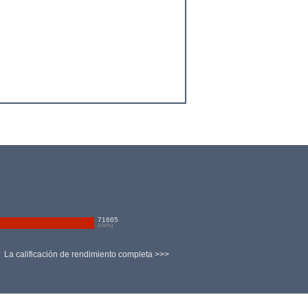
71665
(
100
%)
La calificación de rendimiento completa >>>