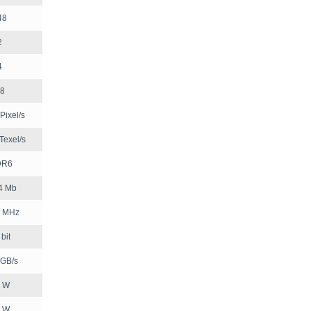
48
2
4
8
Pixel/s
Texel/s
DR6
4 Mb
 MHz
bit
 GB/s
 W
 W