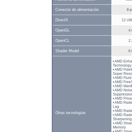
Conector de alimentación
8-p
DirectX
12 Ult
OpenGL
4.
OpenCL
2.
Shader Model
6.
• AMD Enha
Technology
• AMD Fidel
Super Reso
• AMD Fluid
• AMD Free
• AMD Mant
• AMD Nois
Suppressio
• AMD Priv
• AMD Rade
Lag
• AMD Rade
Otras tecnologías
• AMD Rad
Sharpening
• AMD Smar
Memory
• AMD Smar