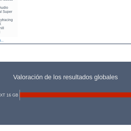
Audio
al Super
aytracing
X
ill
I
...
Valoración de los resultados globales
XT 16 GB