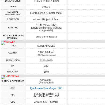
154.5 x 74.8 x 7.4 mm
DIMENSIONES
156.2 g
PESO
MATERIAL
Gorilla Glass 3, metal, metal
frente, abajo, marco
microUSB, jack 3.5mm
CONEXIÓN
2 SIM (Nano-SIM),
tarjeta de memoria (ranura
RANURA
compartida)
LECTOR DE HUELLA
en la parte trasera
DACTILAR
PANTALLA
Super AMOLED
TIPO
2
6.28", 98.4cm
TAMAÑO
(~85.2% pantalla-cuerpo)
2280x1080
RESOLUCIÓN
402
PPI
19:9
RELACIÓN
PLATAFORMA
Android 8.1
SISTEMA OPERATIVO
(Funtouch 4)
Qualcomm Snapdragon 660
SOC
4x2.2GHz Cortex-A73
CPU
4x1.8GHz Cortex-A53
Adreno 512, 850MHz
GPU