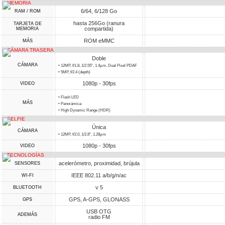
MEMORIA
6/64, 6/128 Go
RAM / ROM
hasta 256Go (ranura
TARJETA DE
compartida)
MEMORIA
ROM eMMC
MÁS
CÁMARA TRASERA
Doble
CÁMARA
• 12MP, f/1.8, 1/2.55", 1.4µm, Dual Pixel PDAF
• 5MP, f/2.4 (depth)
1080p - 30fps
VIDEO
• Flash LED
MÁS
• Panorámica
• High Dynamic Range (HDR)
SELFIE
Única
CÁMARA
• 12MP, f/2.0, 1/2.8", 1.28µm
1080p - 30fps
VIDEO
TECNOLOGÍAS
acelerómetro, proximidad, brújula
SENSORES
IEEE 802.11 a/b/g/n/ac
WI-FI
v 5
BLUETOOTH
GPS, A-GPS, GLONASS
GPS
USB OTG
ADEMÁS
radio FM