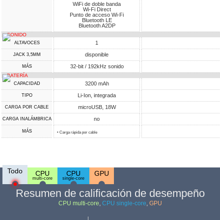
WiFi de doble banda
Wi-Fi Direct
Punto de acceso Wi-Fi
Bluetooth LE
Bluetooth A2DP
SONIDO
1
ALTAVOCES
disponible
JACK 3,5MM
32-bit / 192kHz sonido
MÁS
BATERÍA
3200 mAh
CAPACIDAD
Li-Ion, integrada
TIPO
microUSB, 18W
CARGA POR CABLE
no
CARGA INALÁMBRICA
MÁS
• Carga rápida por cable
Todo
CPU
CPU
GPU
multi-core
single-core
Resumen de calificación de desempeño
CPU multi-core
,
CPU single-core
,
GPU