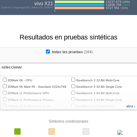
13237.673
(
100
%)
vivo X21
11836.756
(
100
%)
Qualcomm Snapdragon 660 | Adreno 512, 850MHz
4727.581
(
100
%)
Resultados en pruebas sintéticas
todas las pruebas
(164)
seleccionar
3DMark 06 - CPU
Geekbench 3 32-Bit Multi-Core
3DMark 06 Mark 06 - Standard 1024x768
Geekbench 3 32-Bit Single-Core
3DMark 11 Performance GPU
Geekbench 3 64-Bit Multi-Core
3DMark 11 Performance Physics
Geekbench 3 64-Bit Single-Core
abra ↓
3DMark 11 Performance Score
Geekbench 4.0 Multi-Core
3DMark Cloud Gate Graphics
Geekbench 4.0 Single-Core
3DMark Cloud Gate Physics
Geekbench 4.4 Multi-Core
Símbolos condicionales
3DMark Cloud Gate Score
Geekbench 4.4 Single-Core
3DMark Fire Strike Standard Graphics
Geekbench 5 64-Bit Multi-Core