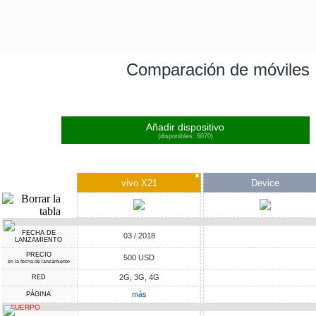
Comparación de móviles
Añadir dispositivo
(disponibles: 6070)
✖
vivo X21
Device
FECHA DE
03 / 2018
LANZAMIENTO
PRECIO
500 USD
en la fecha de lanzamiento
2G, 3G, 4G
RED
más
PÁGINA
CUERPO