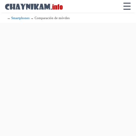
☰
→
Smartphones
→ Comparación de móviles