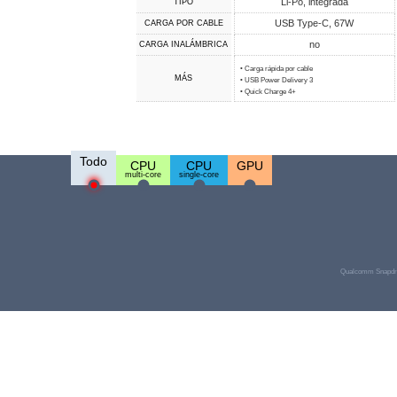
Li-Po, integrada
TIPO
USB Type-C, 67W
CARGA POR CABLE
no
CARGA INALÁMBRICA
• Carga rápida por cable
MÁS
• USB Power Delivery 3
• Quick Charge 4+
Todo
CPU
CPU
GPU
multi-core
single-core
Qualcomm Snapdra