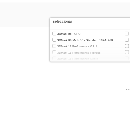
seleccionar
3DMark 06 - CPU
3DMark 06 Mark 06 - Standard 1024x768
3DMark 11 Performance GPU
3DMark 11 Performance Physics
3DMark 11 Performance Score
3DMark Cloud Gate Graphics
3DMark Cloud Gate Physics
3DMark Cloud Gate Score
3DMark Fire Strike Standard Graphics
resu
3DMark Fire Strike Standard Physics
3DMark Fire Strike Standard Score
3DMark Ice Storm Extreme Graphics
3DMark Ice Storm Extreme Physics
3DMark Ice Storm Graphics
3DMark Ice Storm Physics
3DMark Ice Storm Unlimited Graphics