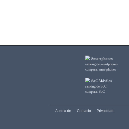
3DMark Ice Storm Unlimited Physics
3DMark Sling Shot Extreme Unlimited
3DMark Sling Shot Extreme Unlimited Graphics
3DMark Sling Shot Extreme Unlimited Physics
3DMark Sling Shot Unlimited
3DMark Sling Shot Unlimited Graphics
3DMark Sling Shot Unlimited Physics
3DMark Wild Life
3DMark Wild Life Extreme Unlimited
Smartphones
3DMark Wild Life Unlimited
ranking de smartphones
AI Score
comparar smartphones
AiTuTu 1.4
AndEBench Java
SoC Móviles
AndEBench Native
ranking de SoC
AnTuTu 10 CPU
comparar SoC
AnTuTu 10 GPU
AnTuTu 10 MEM
AnTuTu 10 Total
Acerca de
Contacto
Privacidad
AnTuTu 10 UX
AnTuTu 3 CPU
AnTuTu 3 GPU