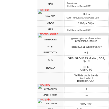
• Panorámica
MÁS
• High Dynamic Range (HDR)
SELFIE
Única
CÁMARA
• 32MP, f/2.45, Samsung ISOCELL GD2
2160p - 30fps
VIDEO
MÁS
• High Dynamic Range (HDR)
TECNOLOGÍAS
giroscopio, acelerómetro,
SENSORES
proximidad, brújula
IEEE 802.11 a/b/g/n/ac/6/7
WI-FI
v 5
BLUETOOTH
GPS, GLONASS, Galileo, BDS,
GPS
QZSS
NFC
ADEMÁS
USB OTG
WiFi de doble banda
Bluetooth LE
Bluetooth A2DP
SONIDO
2
ALTAVOCES
no
JACK 3,5MM
BATERÍA
4700 mAh
CAPACIDAD