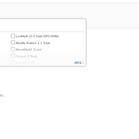
LuxMark v2.0 Sala GPU 64Bit
Mozilla Kraken 1.1 Total
NenaMark2 Score
Octane 2 Total
abra ↓
PassMark 2D
PassMark 3D
PassMark Mobile 1
PassMark v.3 2D
PassMark v.3 3D
ic)
PassMark v.3 CPU
PassMark v.3 Disk
PassMark v.3 Memory
d
PassMark v.3 Total
PCMark
PCMark 2.0
PCMark 3.0