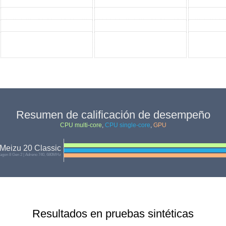
Resumen de calificación de desempeño
CPU multi-core
,
CPU single-core
,
GPU
Meizu 20 Classic
gon 8 Gen 2 | Adreno 740, 680MHz
Resultados en pruebas sintéticas