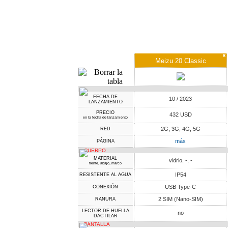
✖
Meizu 20 Classic
FECHA DE
10 / 2023
LANZAMIENTO
PRECIO
432 USD
en la fecha de lanzamiento
2G, 3G, 4G, 5G
RED
más
PÁGINA
CUERPO
MATERIAL
vidrio, -, -
frente, abajo, marco
IP54
RESISTENTE AL AGUA
USB Type-C
CONEXIÓN
2 SIM (Nano-SIM)
RANURA
LECTOR DE HUELLA
no
DACTILAR
PANTALLA