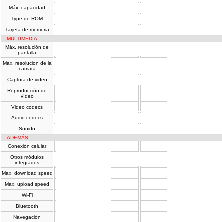
Máx. capacidad
Type de ROM
Tarjeta de memoria
MULTIMEDIA
Máx. resolución de
pantalla
Máx. resolucion de la
camara
Captura de video
Reproducción de
vídeo
Video codecs
Audio codecs
Sonido
ADEMÁS
Conexión celular
Otros módulos
integrados
Max. download speed
Max. upload speed
Wi-Fi
Bluetooth
Navegación