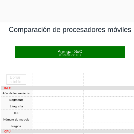
Comparación de procesadores móviles
Agregar SoC
(disponibles: 401)
Borrar
SoC
SoC
la tabla
INFO
Año de lanzamiento
Segmento
Litografía
TDP
Número de modelo
Página
CPU