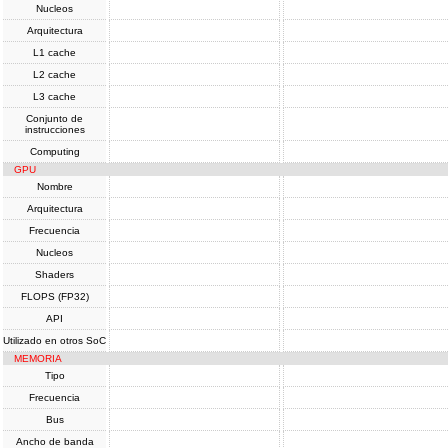
Nucleos
Arquitectura
L1 cache
L2 cache
L3 cache
Conjunto de
instrucciones
Computing
GPU
Nombre
Arquitectura
Frecuencia
Nucleos
Shaders
FLOPS (FP32)
API
Utilizado en otros SoC
MEMORIA
Tipo
Frecuencia
Bus
Ancho de banda