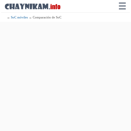
☰
→
SoC móviles
→ Comparación de SoC