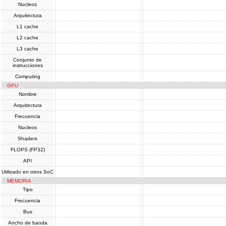
Nucleos
Arquitectura
L1 cache
L2 cache
L3 cache
Conjunto de
instrucciones
Computing
GPU
Nombre
Arquitectura
Frecuencia
Nucleos
Shaders
FLOPS (FP32)
API
Utilizado en otros SoC
MEMORIA
Tipo
Frecuencia
Bus
Ancho de banda