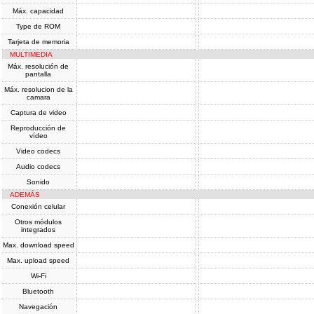
Máx. capacidad
Type de ROM
Tarjeta de memoria
MULTIMEDIA
Máx. resolución de
pantalla
Máx. resolucion de la
camara
Captura de video
Reproducción de
vídeo
Video codecs
Audio codecs
Sonido
ADEMÁS
Conexión celular
Otros módulos
integrados
Max. download speed
Max. upload speed
Wi-Fi
Bluetooth
Navegación