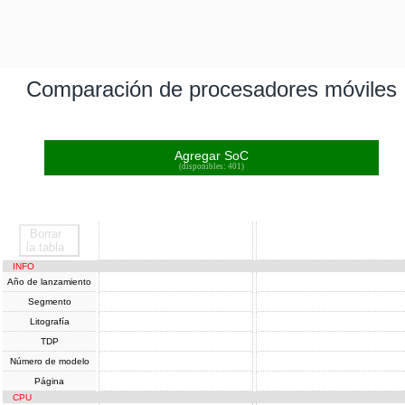
Comparación de procesadores móviles
Agregar SoC
(disponibles: 401)
Borrar
SoC
SoC
la tabla
INFO
Año de lanzamiento
Segmento
Litografía
TDP
Número de modelo
Página
CPU