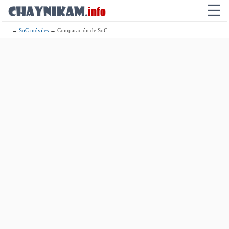
☰
→
SoC móviles
→ Comparación de SoC