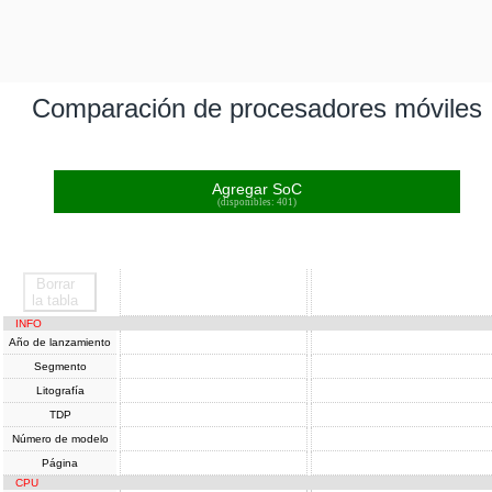
Comparación de procesadores móviles
Agregar SoC
(disponibles: 401)
Borrar
SoC
SoC
la tabla
INFO
Año de lanzamiento
Segmento
Litografía
TDP
Número de modelo
Página
CPU