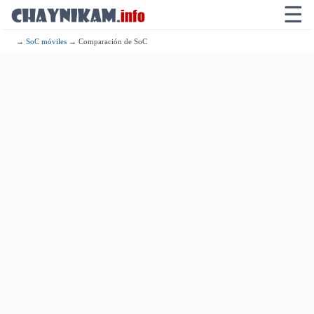
☰
→
SoC móviles
→ Comparación de SoC