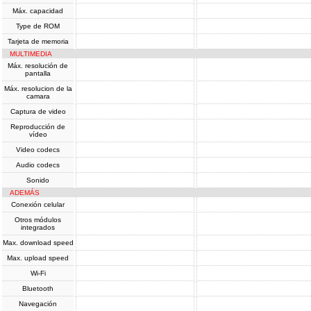
Máx. capacidad
Type de ROM
Tarjeta de memoria
MULTIMEDIA
Máx. resolución de
pantalla
Máx. resolucion de la
camara
Captura de video
Reproducción de
vídeo
Video codecs
Audio codecs
Sonido
ADEMÁS
Conexión celular
Otros módulos
integrados
Max. download speed
Max. upload speed
Wi-Fi
Bluetooth
Navegación