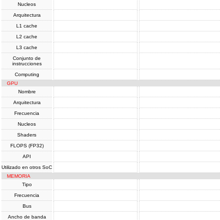
Nucleos
Arquitectura
L1 cache
L2 cache
L3 cache
Conjunto de
instrucciones
Computing
GPU
Nombre
Arquitectura
Frecuencia
Nucleos
Shaders
FLOPS (FP32)
API
Utilizado en otros SoC
MEMORIA
Tipo
Frecuencia
Bus
Ancho de banda