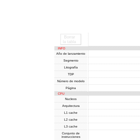
Borrar
SoC
la tabla
INFO
Año de lanzamiento
Segmento
Litografía
TDP
Número de modelo
Página
CPU
Nucleos
Arquitectura
L1 cache
L2 cache
L3 cache
Conjunto de
instrucciones