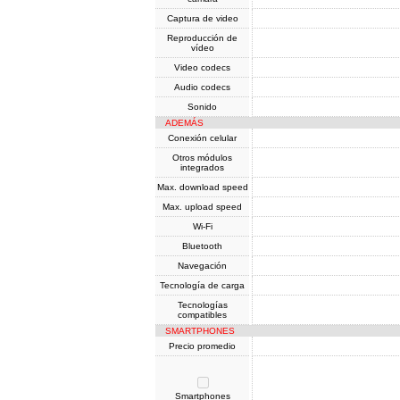
Captura de video
Reproducción de
vídeo
Video codecs
Audio codecs
Sonido
ADEMÁS
Conexión celular
Otros módulos
integrados
Max. download speed
Max. upload speed
Wi-Fi
Bluetooth
Navegación
Tecnología de carga
Tecnologías
compatibles
SMARTPHONES
Precio promedio
Smartphones