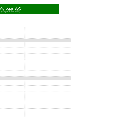
Agregar SoC
(disponibles: 401)
SoC
SoC