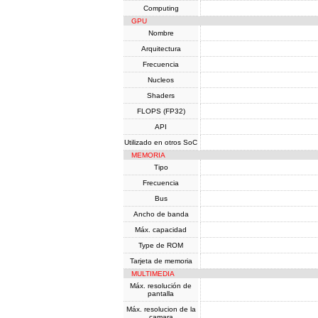
Computing
GPU
Nombre
Arquitectura
Frecuencia
Nucleos
Shaders
FLOPS (FP32)
API
Utilizado en otros SoC
MEMORIA
Tipo
Frecuencia
Bus
Ancho de banda
Máx. capacidad
Type de ROM
Tarjeta de memoria
MULTIMEDIA
Máx. resolución de
pantalla
Máx. resolucion de la
camara