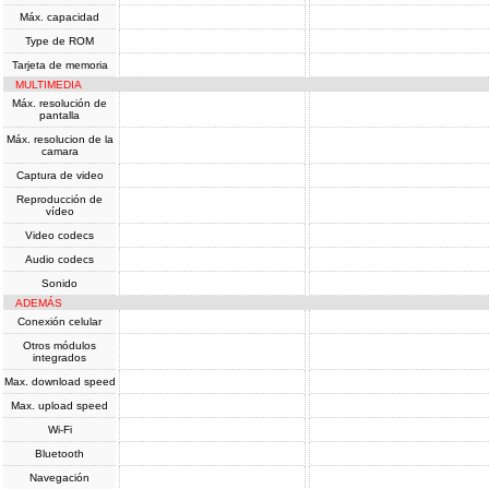
Máx. capacidad
Type de ROM
Tarjeta de memoria
MULTIMEDIA
Máx. resolución de
pantalla
Máx. resolucion de la
camara
Captura de video
Reproducción de
vídeo
Video codecs
Audio codecs
Sonido
ADEMÁS
Conexión celular
Otros módulos
integrados
Max. download speed
Max. upload speed
Wi-Fi
Bluetooth
Navegación