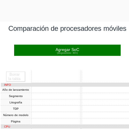
Comparación de procesadores móviles
Agregar SoC
(disponibles: 401)
Borrar
SoC
SoC
la tabla
INFO
Año de lanzamiento
Segmento
Litografía
TDP
Número de modelo
Página
CPU