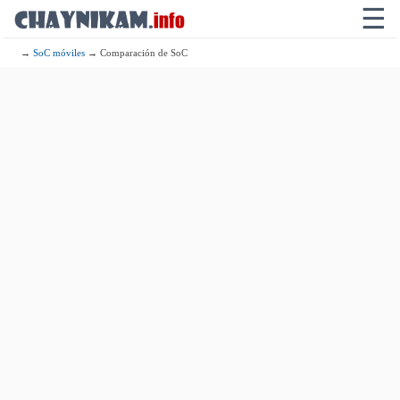
☰
→
SoC móviles
→ Comparación de SoC