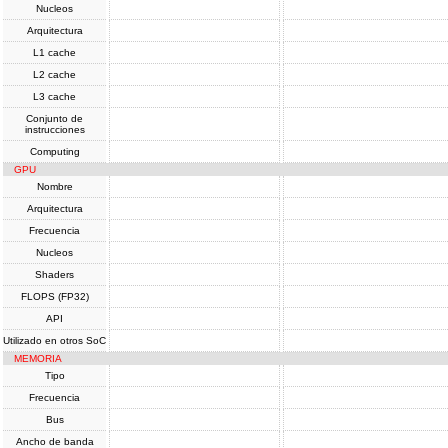
Nucleos
Arquitectura
L1 cache
L2 cache
L3 cache
Conjunto de
instrucciones
Computing
GPU
Nombre
Arquitectura
Frecuencia
Nucleos
Shaders
FLOPS (FP32)
API
Utilizado en otros SoC
MEMORIA
Tipo
Frecuencia
Bus
Ancho de banda