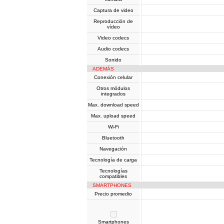
Captura de video
Reproducción de
vídeo
Video codecs
Audio codecs
Sonido
ADEMÁS
Conexión celular
Otros módulos
integrados
Max. download speed
Max. upload speed
Wi-Fi
Bluetooth
Navegación
Tecnología de carga
Tecnologías
compatibles
SMARTPHONES
Precio promedio
Smartphones