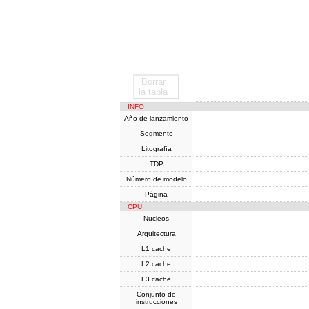
Borrar
SoC
la tabla
INFO
Año de lanzamiento
Segmento
Litografía
TDP
Número de modelo
Página
CPU
Nucleos
Arquitectura
L1 cache
L2 cache
L3 cache
Conjunto de
instrucciones