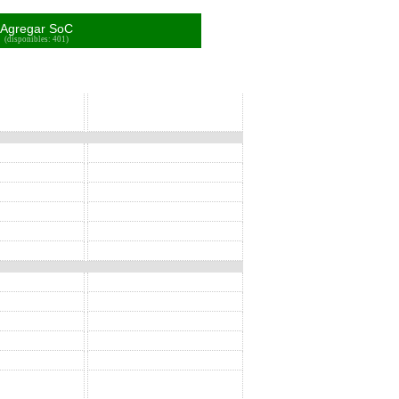
Agregar SoC
(disponibles: 401)
SoC
SoC