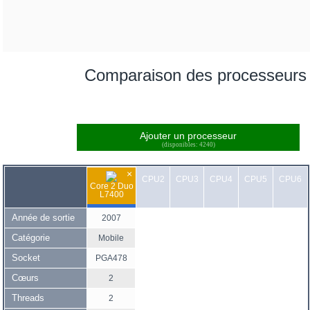
Comparaison des processeurs
Ajouter un processeur
(disponibles: 4240)
×
CPU2
CPU3
CPU4
CPU5
CPU6
Core 2 Duo
L7400
Année de sortie
2007
Catégorie
Mobile
Socket
PGA478
Cœurs
2
Threads
2