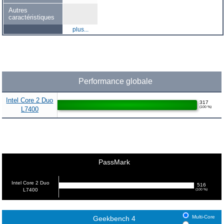
Autres
caractéristiques
plus...
Performance globale
Intel Core 2 Duo
317
(100 %)
L7400
PassMark
Intel Core 2 Duo
516
L7400
(100 %)
Multi-Core
Geekbench 4