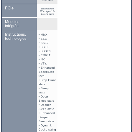
carte mère
PCIe
configuration
PCIe dépend de
la carte mère
Modules
intégrés
Instructions,
• MMX
technologies
• SSE
• SSE2
• SSE3
• SSSE3
• EM64T
• NX
• VT-x
• Enhanced
SpeedStep
tech.
• Stop Grant
state
• Sleep
state
• Deep
Sleep state
• Deeper
Sleep state
• Enhanced
Deeper
Sleep state
• Dynamic
Cache sizing