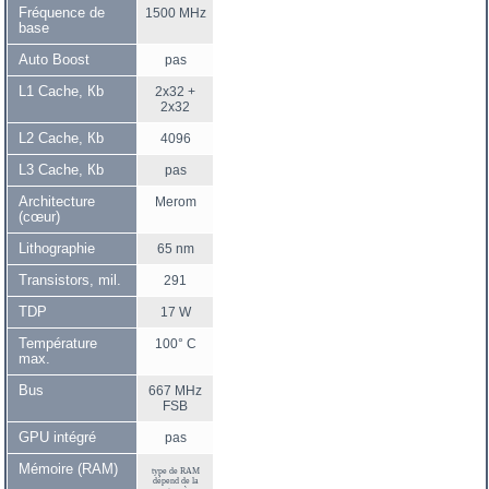
Fréquence de
1500 MHz
base
Auto Boost
pas
L1 Cache, Кb
2x32 +
2x32
L2 Cache, Кb
4096
L3 Cache, Кb
pas
Architecture
Merom
(cœur)
Lithographie
65 nm
Transistors, mil.
291
TDP
17 W
Température
100° C
max.
Bus
667 MHz
FSB
GPU intégré
pas
Mémoire (RAM)
type de RAM
dépend de la