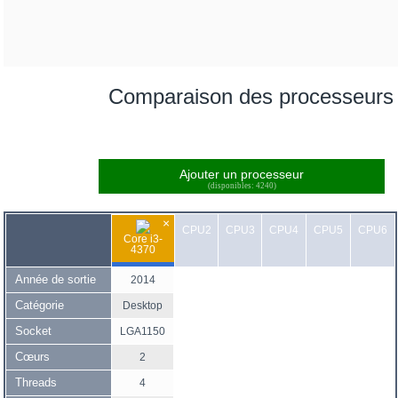
Comparaison des processeurs
Ajouter un processeur
(disponibles: 4240)
×
CPU2
CPU3
CPU4
CPU5
CPU6
Core i3-
4370
Année de sortie
2014
Catégorie
Desktop
Socket
LGA1150
Cœurs
2
Threads
4