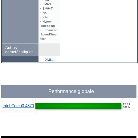
• FMA3
• EM64T
• NX
• VT-x
• Hyper-
Threading
• Enhanced
SpeedStep
tech.
Autres
caractéristiques
plus...
Performance globale
2339
Intel Core i3-4370
(100 %)