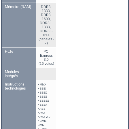
Mémoire (RAM)
DDR3-
1333,
DDR3-
1600,
DDR3L-
1333,
DDR3L-
1600
(canales -
2)
PCIe
PCI
Express
3.0
(16 voies)
Modules
intégrés
Instructions,
• MMX
technologies
• SSE
• SSE2
• SSE3
• SSSE3
• SSE4
• AES
• AVX
• AVX 2.0
• BMI1,
BMI2
• F16C