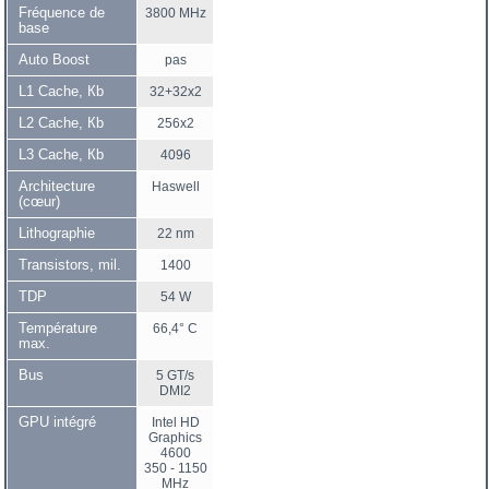
Fréquence de
3800 MHz
base
Auto Boost
pas
L1 Cache, Кb
32+32x2
L2 Cache, Кb
256x2
L3 Cache, Кb
4096
Architecture
Haswell
(cœur)
Lithographie
22 nm
Transistors, mil.
1400
TDP
54 W
Température
66,4° C
max.
Bus
5 GT/s
DMI2
GPU intégré
Intel HD
Graphics
4600
350 - 1150
MHz