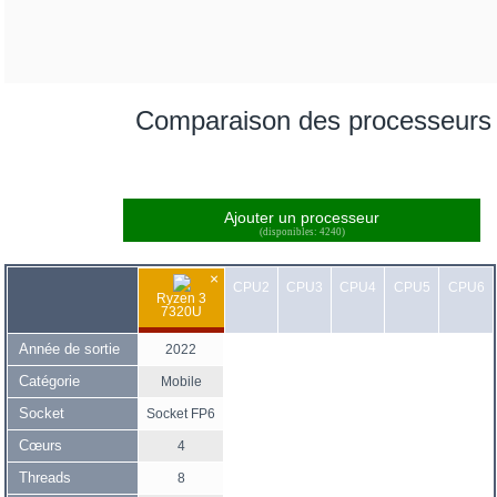
Comparaison des processeurs
Ajouter un processeur
(disponibles: 4240)
×
CPU2
CPU3
CPU4
CPU5
CPU6
Ryzen 3
7320U
Année de sortie
2022
Catégorie
Mobile
Socket
Socket FP6
Cœurs
4
Threads
8