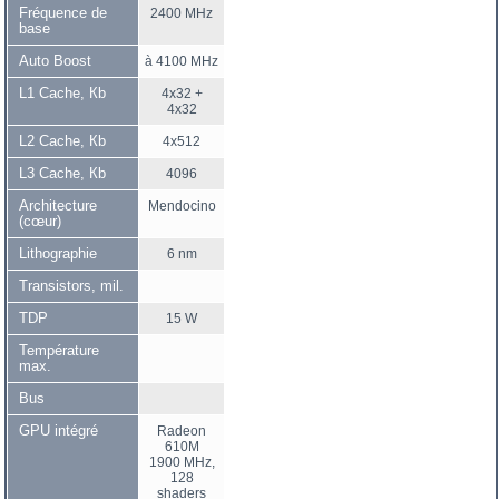
Fréquence de
2400 MHz
base
Auto Boost
à 4100 MHz
L1 Cache, Кb
4x32 +
4x32
L2 Cache, Кb
4x512
L3 Cache, Кb
4096
Architecture
Mendocino
(cœur)
Lithographie
6 nm
Transistors, mil.
TDP
15 W
Température
max.
Bus
GPU intégré
Radeon
610M
1900 MHz,
128
shaders