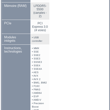
Mémoire (RAM)
LPDDR5-
5500
(canales -
2)
PCIe
PCI
Express 3.0
(4 voies)
Modules
• USB
intégrés
controller
Instructions,
• MMX
technologies
• SSE
• SSE2
• SSE3
• SSSE3
• SSE4
• SSE4A
• AES
• AVX
• AVX 2
• BMI1, BMI2
• F16C
• FMA3
• AMD64
• EVP
• AMD-V
• Precision
Boost