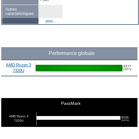
• SMT
Autres
caractéristiques
plus...
Performance globale
AMD Ryzen 3
5177
(100 %)
7320U
PassMark
AMD Ryzen 3
8556
7320U
(100 %)