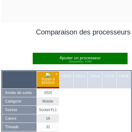
Comparaison des processeurs
Ajouter un processeur
(disponibles: 4240)
×
CPU2
CPU3
CPU4
CPU5
CPU6
Ryzen 9
8945HX
Année de sortie
2025
Catégorie
Mobile
Socket
Socket FL1
Cœurs
16
Threads
32