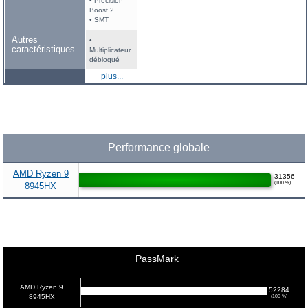
• Precision
Boost 2
• SMT
Autres
•
caractéristiques
Multiplicateur
débloqué
plus...
Performance globale
AMD Ryzen 9
31356
(100 %)
8945HX
PassMark
AMD Ryzen 9
52284
8945HX
(100 %)