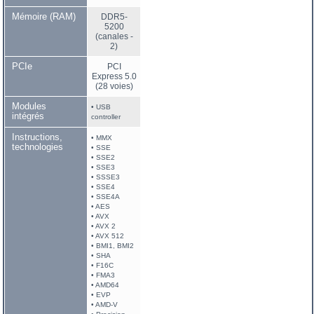
Mémoire (RAM)
DDR5-
5200
(canales -
2)
PCIe
PCI
Express 5.0
(28 voies)
Modules
• USB
intégrés
controller
Instructions,
• MMX
technologies
• SSE
• SSE2
• SSE3
• SSSE3
• SSE4
• SSE4A
• AES
• AVX
• AVX 2
• AVX 512
• BMI1, BMI2
• SHA
• F16C
• FMA3
• AMD64
• EVP
• AMD-V