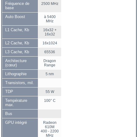
Fréquence de
2500 MHz
base
Auto Boost
à 5400
MHz
L1 Cache, Кb
16x32 +
16x32
L2 Cache, Кb
16x1024
L3 Cache, Кb
65536
Architecture
Dragon
(cœur)
Range
Lithographie
5 nm
Transistors, mil.
TDP
55 W
Température
100° C
max.
Bus
GPU intégré
Radeon
610M
400 - 2200
MHz