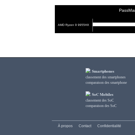
PassMa
AMD Ryzen 9 9955HX
Smartphones
classement des smartphones
сomparaison des smartphone
SoC Mobiles
classement des SoC
сomparaison des SoC
À propos
Contact
Confidentialité