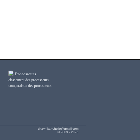
Processeurs
classement des processeurs
сomparaison des processeurs
chaynikam.hello@gmail.com
© 2009 - 2026