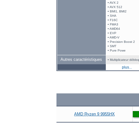
• AVX 2
• AVX 512
• BMI1, BMI2
• SHA
• F16C
• FMA3
• AMD64
• EVP
• AMD-V
• Precision Boost 2
• SMT
• Pure Powe
Autres caractéristiques
• Multiplicateur déblo
plus...
AMD Ryzen 9 9955HX