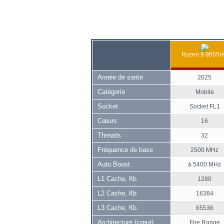
Ryzen 9 9955
Année de sortie
2025
Catégorie
Mobile
Socket
Socket FL1
Cœurs
16
Threads
32
Fréquence de base
2500 MHz
Auto Boost
à 5400 MHz
L1 Cache, Кb
1280
L2 Cache, Кb
16384
L3 Cache, Кb
65536
Architecture (cœur)
Fire Range