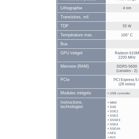
Lithographie
4 nm
Transistors, mil.
TDP
55 W
Température max.
100° C
Bus
GPU intégré
Radeon 610
2200 MHz
Mémoire (RAM)
DDR5-5600
(canales - 2)
PCIe
PCI Express 5.
(28 voies)
Modules intégrés
• USB controller
Instructions,
• MMX
technologies
• SSE
• SSE2
• SSE3
• SSSE3
• SSE4
• SSE4A
• AES
• AVX