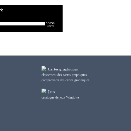
rk
55856
(100 %)
Cartes graphiques
classement des cartes graphiques
сomparaison des cartes graphiques
Jeux
catalogue de jeux Windows