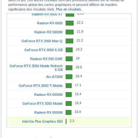
dans ce jeu. Les autres résultats sont des prévisions basées sur le niveau de
15
GeForce RTX 3070 Ti Mobile
86.3
GeForce RTX 4070
performance global des cartes graphiques et peuvent différer de manière
24.3
GeForce RTX 3060 Mobile
significative des résultats réels.
Plus de résultats.
15
GeForce RTX 4060
84.6
Radeon RX 7900 XT
23.8
Radeon RX 5600 XT
14.4
Radeon RX 7600
84.2
GeForce RTX 3090
22.2
Radeon RX 6600
14.4
GeForce RTX 5050
83.5
Radeon RX 9070
21.9
Radeon RX 5600M
13.3
GeForce RTX 4060 Mobile
80
Radeon RX 6950 XT
21.2
GeForce RTX 2060 Max-Q
13.2
GeForce RTX 3060 Ti
79.7
Radeon RX 6900 XT Liquid Cooled
19.2
GeForce RTX 3050 6 GB
13.1
Arc A750
78.6
GeForce RTX 4080 Mobile
19
Radeon RX 590 GME
12.9
Radeon RX 6700 XT
77.1
GeForce RTX 3050 Mobile Refresh
GeForce RTX 5070 Ti Mobile
18.8
6 GB
12.9
Radeon RX 6800S
76.1
GeForce RTX 5060 Ti 16GB
18.4
Arc A730M
12.7
GeForce RTX 3060
74.2
Radeon RX 9070 GRE
17.1
GeForce RTX 3050 Ti Mobile
12.6
GeForce RTX 5070 Mobile
72.7
Radeon RX 7900 GRE
16.4
Radeon RX 6550M
12.4
GeForce RTX 3080 Mobile
72
GeForce RTX 3070 Ti
16.4
GeForce RTX 3050 Mobile
12.4
Radeon RX 6800M
70
Radeon RX 7800 XT
15.8
Radeon RX 6500M
12.1
Arc A580
68.1
Radeon RX 6800 XT
2.3
Intel Iris Plus Graphics 650
92.8
GeForce RTX 5090
11.6
GeForce RTX 3060 8GB
67.4
GeForce RTX 5060 Ti 8GB
73.2
GeForce RTX 4090
11.5
Arc A770
67.2
GeForce RTX 3080 Ti Mobile