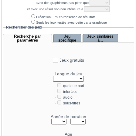
avec des graphismes pas pires que
24.3
GeForce RTX 5070 Ti Mobile
et avec une résolution non inférieure à
52.1
GeForce RTX 5090
24.1
Radeon RX 7700 XT
Prédiction FPS en l'absence de résultats
41.1
GeForce RTX 4090
24.1
Radeon RX 9060 XT 8 GB
Seuls les jeux testés avec cette carte graphique
Rechercher des jeux
38.6
GeForce RTX 4090 D
24
GeForce RTX 5060 Ti 16GB
Recherche par
Jeu
Jeux similaires
35.6
GeForce RTX 5080
23.7
paramètres
spécifique
à...
Radeon RX 6800
33.2
Radeon RX 7900 XTX
22.7
GeForce RTX 3070 Ti
32.5
GeForce RTX 5070 Ti
21.2
GeForce RTX 5060 Ti 8GB
Jeux gratuits
31.7
Radeon RX 9070 XT
21.2
GeForce RTX 3080 Ti Mobile
31.3
GeForce RTX 4080 SUPER
Langue du jeu
21.2
GeForce RTX 3070
30.6
GeForce RTX 4080
20.8
Radeon RX 6750 XT
-
quelque part
29.1
Radeon RX 7900 XT
-
interface
20.8
GeForce RTX 5060
-
audio
28.7
Radeon RX 9070
20.6
Radeon RX 9060 XT 16 GB
-
sous-titres
28.7
GeForce RTX 3090 Ti
20.4
GeForce RTX 4060 Ti 16 GB
Année de parution
28.5
GeForce RTX 4070 Ti SUPER
20.2
Radeon Pro W6800
-
27.5
Radeon RX 6950 XT
20.2
GeForce RTX 4060 Ti 8 GB
Âge
27.5
GeForce RTX 4070 Ti