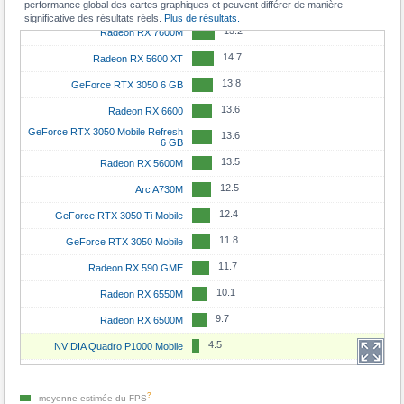
performance global des cartes graphiques et peuvent différer de manière
15.3
GeForce RTX 2060 Max-Q
significative des résultats réels.
Plus de résultats.
15.2
Radeon RX 7600M
14.7
Radeon RX 5600 XT
13.8
GeForce RTX 3050 6 GB
13.6
Radeon RX 6600
GeForce RTX 3050 Mobile Refresh
13.6
6 GB
13.5
Radeon RX 5600M
12.5
Arc A730M
12.4
GeForce RTX 3050 Ti Mobile
11.8
GeForce RTX 3050 Mobile
11.7
Radeon RX 590 GME
10.1
Radeon RX 6550M
9.7
Radeon RX 6500M
4.5
NVIDIA Quadro P1000 Mobile
?
- moyenne estimée du
FPS