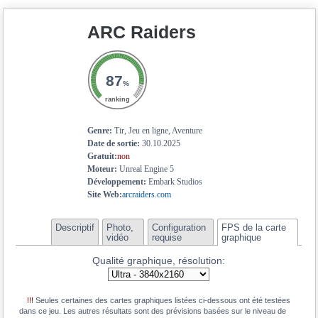
19.6
GeForce RTX 4050 Mobile
ARC Raiders
18.5
GeForce RTX 2080 Super Max-Q
18.4
Radeon RX 7600S
18.3
GeForce RTX 5050 Mobile
87
%
17.9
Radeon RX 6700M
ranking
17.9
Radeon RX 6700S
Genre:
Tir, Jeu en ligne, Aventure
17.8
GeForce RTX 3050
Date de sortie:
30.10.2025
Gratuit:
non
17.8
Arc A770M
Moteur:
Unreal Engine 5
17.7
Radeon RX 6650 XT
Développement:
Embark Studios
Site Web:
arcraiders.com
17.7
Radeon RX 6600M
17.5
GeForce RTX 3060 Mobile
Descriptif
Photo,
Configuration
FPS de la carte
vidéo
requise
graphique
17.1
Radeon RX 7600M XT
Qualité graphique, résolution:
16.9
Radeon RX 7700S
16.9
Radeon RX 6600 XT
!!!
Seules certaines des cartes graphiques listées ci-dessous ont été testées
15.4
Radeon RX 6650M
dans ce jeu. Les autres résultats sont des prévisions basées sur le niveau de