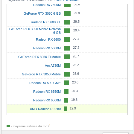
significative des résultats réels.
Plus de résultats.
GeForce RTX 4060
30.6
Radeon RX 7600M
18.1
GeForce RTX 5080 Mobile
19
Radeon RX 6700 XT
29.9
GeForce RTX 3050 6 GB
18
Radeon RX 9070 GRE
19
Radeon RX 6800S
29.5
Radeon RX 5600 XT
18
GeForce RTX 4090 Mobile
18.8
GeForce RTX 5050
GeForce RTX 3050 Mobile Refresh
29.4
17.6
Radeon RX 7900 GRE
6 GB
18.2
Radeon RX 6800M
27.4
Radeon RX 6600
17.5
GeForce RTX 4070
17.6
Arc A750
27.2
Radeon RX 5600M
17.1
GeForce RTX 3090
17.3
GeForce RTX 4060 Mobile
26.7
GeForce RTX 3050 Ti Mobile
17
Radeon RX 7800 XT
17.3
GeForce RTX 3060 Ti
26.2
Arc A730M
16.5
Radeon RX 6800 XT
16.6
GeForce RTX 3060
25.6
GeForce RTX 3050 Mobile
16
GeForce RTX 4080 Mobile
16.6
Radeon RX 7600S
23.6
Radeon RX 590 GME
15.8
Radeon RX 7900M
16.4
GeForce RTX 5070 Mobile
20.3
Radeon RX 6550M
15.7
GeForce RTX 5070 Ti Mobile
16.3
Arc A580
19.6
Radeon RX 6500M
15.5
GeForce RTX 5060 Ti 16GB
16.2
GeForce RTX 3080 Mobile
12.9
AMD Radeon R9 280
15.2
Radeon RX 6900 XT
16.2
Radeon RX 6700M
14.6
GeForce RTX 3070 Ti
16.2
Radeon RX 6700S
?
- moyenne estimée du
FPS
14.2
Radeon RX 7700 XT
16
Radeon RX 6650 XT