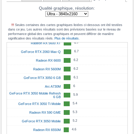
Qualité graphique, résolution:
7.7
Radeon RX 6600 XT
7.7
GeForce RTX 3060 Mobile
!!!
Seules certaines des cartes graphiques listées ci-dessous ont été testées
7
Radeon RX 6650M
dans ce jeu. Les autres résultats sont des prévisions basées sur le niveau de
performance global des cartes graphiques et peuvent différer de manière
6.9
Radeon RX 7600M
significative des résultats réels.
Plus de résultats.
6.7
Radeon RX 5600 XT
6.7
GeForce RTX 2060 Max-Q
6.2
Radeon RX 6600
6.2
Radeon RX 5600M
6.1
GeForce RTX 3050 6 GB
6
Arc A730M
GeForce RTX 3050 Mobile Refresh
5.9
6 GB
5.4
GeForce RTX 3050 Ti Mobile
5.3
Radeon RX 590 GME
5.2
GeForce RTX 3050 Mobile
4.6
Radeon RX 6550M