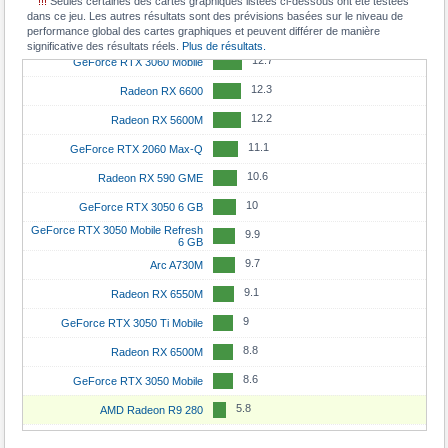
!!!
Seules certaines des cartes graphiques listées ci-dessous ont été testées
13.2
Radeon RX 5600 XT
dans ce jeu. Les autres résultats sont des prévisions basées sur le niveau de
11.8
GeForce RTX 4060
performance global des cartes graphiques et peuvent différer de manière
12.9
GeForce RTX 3050
significative des résultats réels.
Plus de résultats.
11.3
GeForce RTX 5050
12.7
GeForce RTX 3060 Mobile
11.3
Radeon RX 7600 XT
12.3
Radeon RX 6600
10.8
Arc A750
12.2
Radeon RX 5600M
10.7
Radeon RX 7600
11.1
GeForce RTX 2060 Max-Q
10.4
GeForce RTX 4060 Mobile
10.6
Radeon RX 590 GME
10.4
GeForce RTX 3060 Ti
10
GeForce RTX 3050 6 GB
10
GeForce RTX 3060
GeForce RTX 3050 Mobile Refresh
9.9
6 GB
10
Arc A580
9.7
Arc A730M
9.9
GeForce RTX 5070 Mobile
9.1
Radeon RX 6550M
9.8
GeForce RTX 3080 Mobile
9
GeForce RTX 3050 Ti Mobile
9.6
Radeon RX 6700 XT
8.8
Radeon RX 6500M
9.6
Radeon RX 6800S
8.6
GeForce RTX 3050 Mobile
9.5
Arc A770
5.8
AMD Radeon R9 280
9.2
Radeon RX 6800M