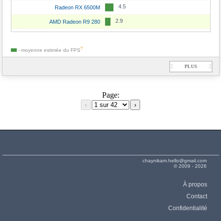
4.5
Radeon RX 6500M
2.9
AMD Radeon R9 280
?
- moyenne estimée du
FPS
Ξ
PLUS
Ξ
Page:
‹
›
chaynikam.hello@gmail.com
© 2009 - 2026
À propos
Contact
Confidentialité