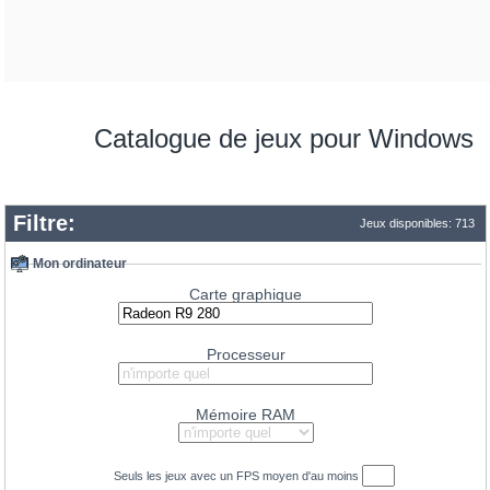
Radeon RX 9070
77.1
GeForce RTX 4070 SUPER
75
GeForce RTX 3080 12GB
74.8
Radeon RX 6950 XT
74.5
Radeon RX 6900 XT Liquid Cooled
Catalogue de jeux pour Windows
72.8
GeForce RTX 3080
71.7
GeForce RTX 5080 Mobile
Filtre:
71.3
GeForce RTX 4090 Mobile
Jeux disponibles: 713
69.7
GeForce RTX 4070
Mon ordinateur
69.3
Radeon RX 9070 GRE
Carte graphique
68
GeForce RTX 3090
67.9
Radeon RX 7900 GRE
Processeur
65.5
Radeon RX 7800 XT
63.6
Mémoire RAM
Radeon RX 6800 XT
63.5
GeForce RTX 4080 Mobile
62.3
Seuls les jeux avec un
FPS
moyen d'au moins
GeForce RTX 5070 Ti Mobile