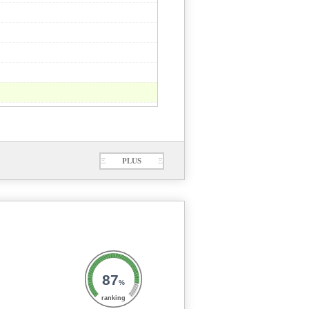
Ξ
PLUS
Ξ
87
%
ranking