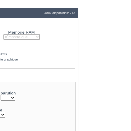
Jeux disponibles: 713
Mémoire RAM
ltats
rte graphique
parution
-
ge
41.8