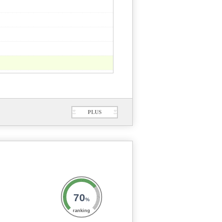
Ξ
PLUS
Ξ
70
%
ranking