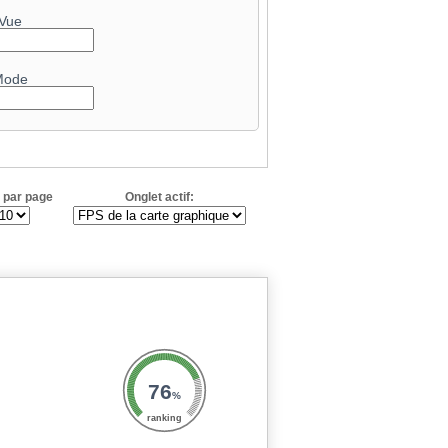
Vue
Mode
 par page
Onglet actif:
76
%
ranking