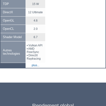
TDP
15 W
DirectX
12 Ultimate
OpenGL
4.6
OpenCL
2.0
Shader Model
6.7
• Vulkan API
• AMD
Autres
FreeSync
technologies
• DirectX
Raytracing
plus...
Rendement global