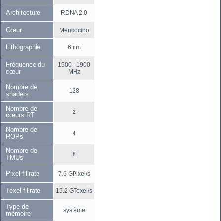
Architecture
RDNA 2.0
Cœur
Mendocino
Lithographie
6 nm
Fréquence du
1500 - 1900
cœur
MHz
Nombre de
128
shaders
Nombre de
2
cœurs RT
Nombre de
4
ROPs
Nombre de
8
TMUs
Pixel fillrate
7.6 GPixel/s
Texel fillrate
15.2 GTexel/s
Type de
système
mémoire