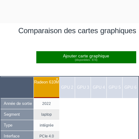
Comparaison des cartes graphiques
Ajouter carte graphique
(disponibles: 874)
×
Radeon 610M
GPU 2
GPU 3
GPU 4
GPU 5
GPU 6
Année de sortie
2022
Segment
laptop
Type
intégrée
Interface
PCIe 4.0