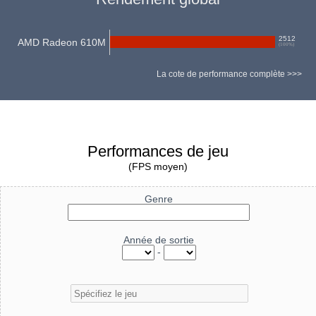
2512
AMD Radeon 610M
(
100
%)
La cote de performance complète >>>
Performances de jeu
(FPS moyen)
Genre
Année de sortie
-