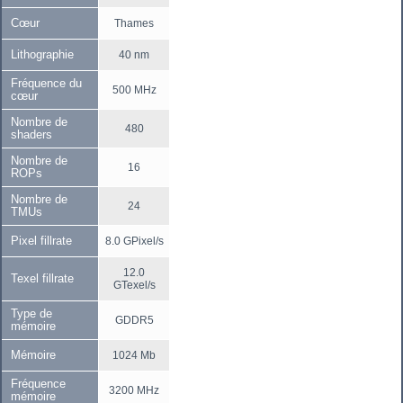
Cœur
Thames
Lithographie
40 nm
Fréquence du
500 MHz
cœur
Nombre de
480
shaders
Nombre de
16
ROPs
Nombre de
24
TMUs
Pixel fillrate
8.0 GPixel/s
12.0
Texel fillrate
GTexel/s
Type de
GDDR5
mémoire
Mémoire
1024 Mb
Fréquence
3200 MHz
mémoire