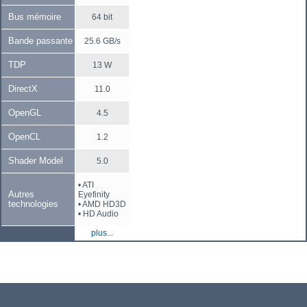
Bus mémoire
64 bit
Bande passante
25.6 GB/s
TDP
13 W
DirectX
11.0
OpenGL
4.5
OpenCL
1.2
Shader Model
5.0
• ATI
Autres
Eyefinity
technologies
• AMD HD3D
• HD Audio
plus...