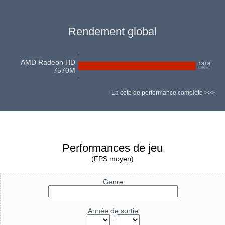
Rendement global
AMD Radeon HD
1318
(
100
%)
7570M
La cote de performance complète >>>
Performances de jeu
(FPS moyen)
Genre
Année de sortie
-