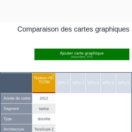
Comparaison des cartes graphiques
Ajouter carte graphique
(disponibles: 874)
×
Radeon HD
7570M
GPU 2
GPU 3
GPU 4
GPU 5
GPU 6
Année de sortie
2012
Segment
laptop
Type
discrète
Architecture
TeraScale 2