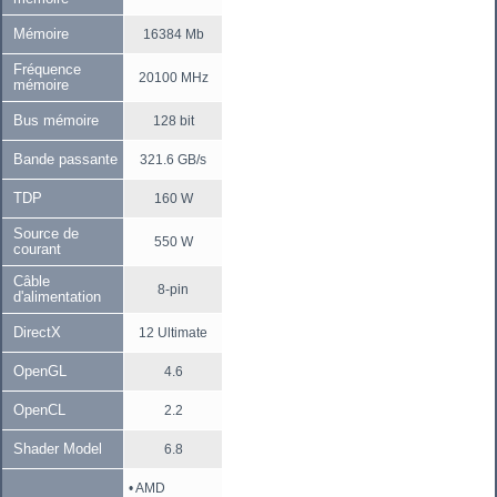
Mémoire
16384 Mb
Fréquence
20100 MHz
mémoire
Bus mémoire
128 bit
Bande passante
321.6 GB/s
TDP
160 W
Source de
550 W
courant
Câble
8-pin
d'alimentation
DirectX
12 Ultimate
OpenGL
4.6
OpenCL
2.2
Shader Model
6.8
• AMD