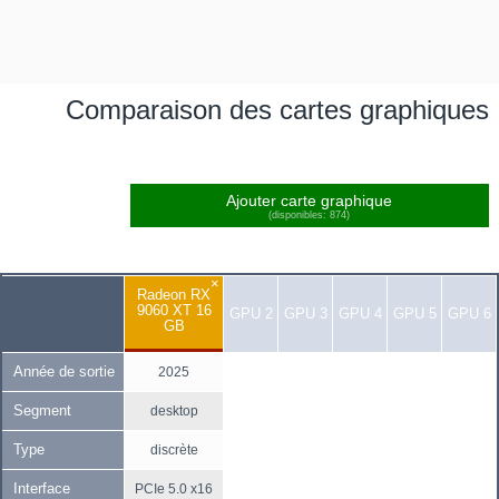
Comparaison des cartes graphiques
Ajouter carte graphique
(disponibles: 874)
×
Radeon RX
9060 XT 16
GPU 2
GPU 3
GPU 4
GPU 5
GPU 6
GB
Année de sortie
2025
Segment
desktop
Type
discrète
Interface
PCIe 5.0 x16