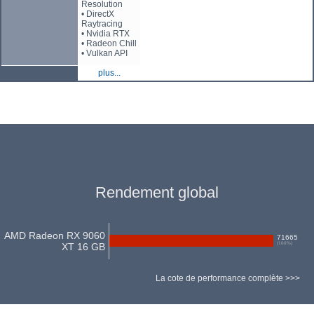
Resolution
• DirectX
Raytracing
• Nvidia RTX
• Radeon Chill
• Vulkan API
plus...
Rendement global
AMD Radeon RX 9060
71665
(
100
%)
XT 16 GB
La cote de performance complète >>>