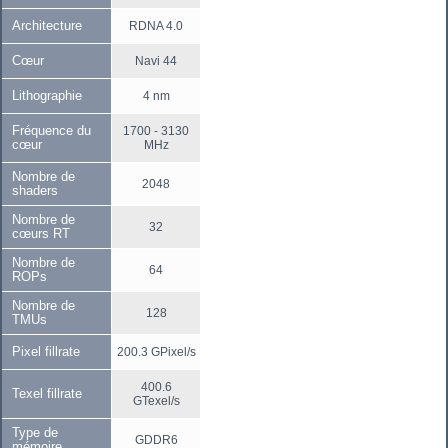
Architecture
RDNA 4.0
Cœur
Navi 44
Lithographie
4 nm
Fréquence du
1700 - 3130
cœur
MHz
Nombre de
2048
shaders
Nombre de
32
cœurs RT
Nombre de
64
ROPs
Nombre de
128
TMUs
Pixel fillrate
200.3 GPixel/s
400.6
Texel fillrate
GTexel/s
Type de
GDDR6
mémoire