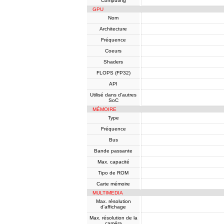
Computing
GPU
Nom
Architecture
Fréquence
Coeurs
Shaders
FLOPS (FP32)
API
Utilisé dans d'autres
SoC
MÉMOIRE
Type
Fréquence
Bus
Bande passante
Max. capacité
Tipo de ROM
Carte mémoire
MULTIMEDIA
Max. résolution
d'affichage
Max. résolution de la
caméra