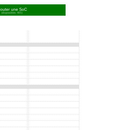
jouter une SoC
(disponibles: 401)
SoC
SoC