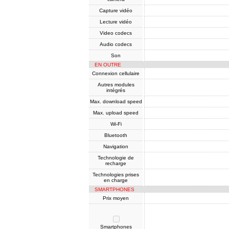
Capture vidéo
Lecture vidéo
Video codecs
Audio codecs
Son
EN OUTRE
Connexion cellulaire
Autres modules
intégrés
Max. download speed
Max. upload speed
Wi-Fi
Bluetooth
Navigation
Technologie de
recharge
Technologies prises
en charge
SMARTPHONES
Prix moyen
Smartphones