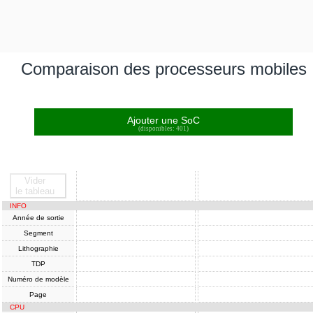
Comparaison des processeurs mobiles
Ajouter une SoC
(disponibles: 401)
Vider
SoC
SoC
le tableau
INFO
Année de sortie
Segment
Lithographie
TDP
Numéro de modèle
Page
CPU