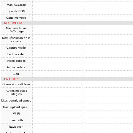
Max. capacité
Tipo de ROM
Carte mémoire
MULTIMEDIA
Max. résolution
d'affichage
Max. résolution de la
caméra
Capture vidéo
Lecture vidéo
Video codecs
Audio codecs
Son
EN OUTRE
Connexion cellulaire
Autres modules
intégrés
Max. download speed
Max. upload speed
Wi-Fi
Bluetooth
Navigation