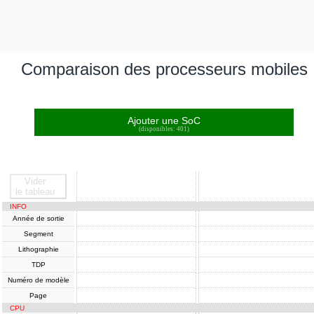
Comparaison des processeurs mobiles
Ajouter une SoC
(disponibles: 401)
Vider
SoC
SoC
le tableau
INFO
Année de sortie
Segment
Lithographie
TDP
Numéro de modèle
Page
CPU