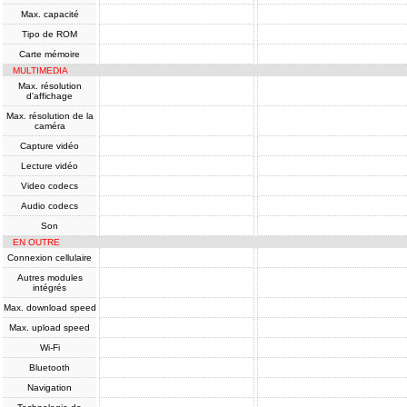
Max. capacité
Tipo de ROM
Carte mémoire
MULTIMEDIA
Max. résolution
d'affichage
Max. résolution de la
caméra
Capture vidéo
Lecture vidéo
Video codecs
Audio codecs
Son
EN OUTRE
Connexion cellulaire
Autres modules
intégrés
Max. download speed
Max. upload speed
Wi-Fi
Bluetooth
Navigation