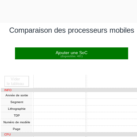
Comparaison des processeurs mobiles
Ajouter une SoC
(disponibles: 401)
Vider
SoC
SoC
le tableau
INFO
Année de sortie
Segment
Lithographie
TDP
Numéro de modèle
Page
CPU