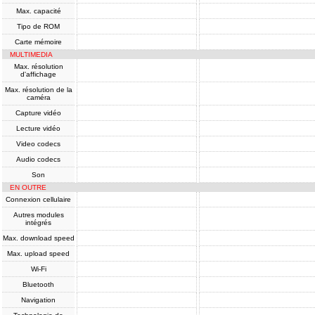
Max. capacité
Tipo de ROM
Carte mémoire
MULTIMEDIA
Max. résolution
d'affichage
Max. résolution de la
caméra
Capture vidéo
Lecture vidéo
Video codecs
Audio codecs
Son
EN OUTRE
Connexion cellulaire
Autres modules
intégrés
Max. download speed
Max. upload speed
Wi-Fi
Bluetooth
Navigation